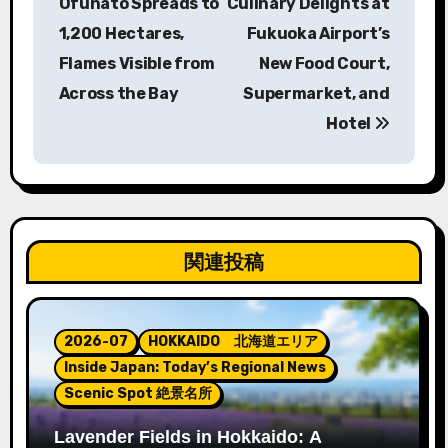
Ōfunato Spreads to
Culinary Delights at
ナ
1,200 Hectares,
Fukuoka Airport’s
Flames Visible from
New Food Court,
ビ
Across the Bay
Supermarket, and
ゲ
Hotel
ー
シ
ョ
関連投稿
ン
2026-07
HOKKAIDO 北海道エリア
Inside Japan: Today’s Regional News
Scenic Spot 絶景名所
Lavender Fields in Hokkaido: A