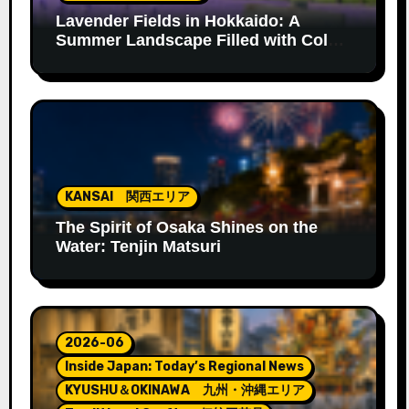
Lavender Fields in Hokkaido: A
Summer Landscape Filled with Color
and Fragrance
KANSAI 関西エリア
The Spirit of Osaka Shines on the
Water: Tenjin Matsuri
2026-06
Inside Japan: Today’s Regional News
KYUSHU＆OKINAWA 九州・沖縄エリア