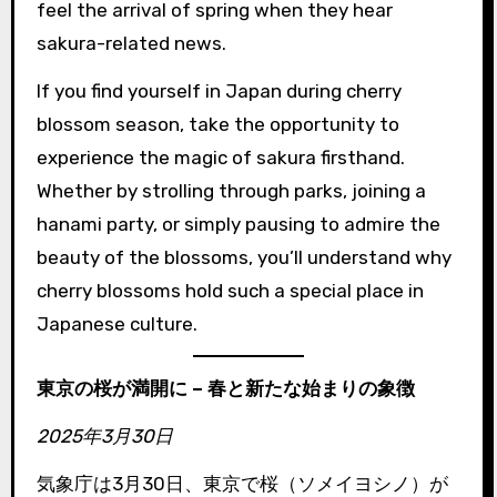
feel the arrival of spring when they hear
sakura-related news.
If you find yourself in Japan during cherry
blossom season, take the opportunity to
experience the magic of sakura firsthand.
Whether by strolling through parks, joining a
hanami party, or simply pausing to admire the
beauty of the blossoms, you’ll understand why
cherry blossoms hold such a special place in
Japanese culture.
東京の桜が満開に – 春と新たな始まりの象徴
2025年3月30日
気象庁は3月30日、東京で桜（ソメイヨシノ）が