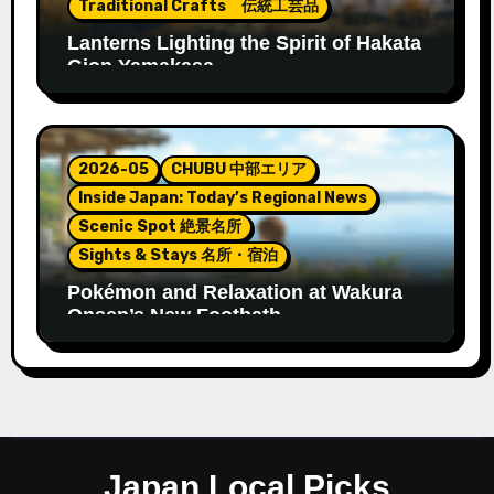
Traditional Crafts 伝統工芸品
Lanterns Lighting the Spirit of Hakata
Gion Yamakasa
2026-05
CHUBU 中部エリア
Inside Japan: Today’s Regional News
Scenic Spot 絶景名所
Sights & Stays 名所・宿泊
Pokémon and Relaxation at Wakura
Onsen’s New Footbath
Japan Local Picks