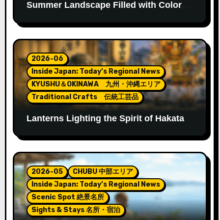
Summer Landscape Filled with Color
and Fragrance
2026-06
Inside Japan: Today’s Regional News
KYUSHU＆OKINAWA 九州・沖縄エリア
Traditional Crafts 伝統工芸品
Lanterns Lighting the Spirit of Hakata
Gion Yamakasa
2026-05
CHUBU 中部エリア
Inside Japan: Today’s Regional News
Scenic Spot 絶景名所
Sights & Stays 名所・宿泊