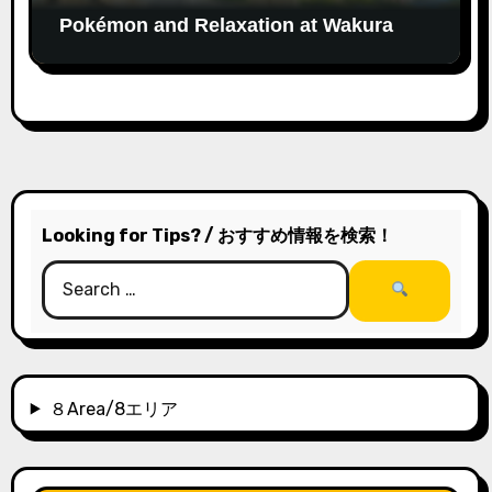
Pokémon and Relaxation at Wakura
Onsen’s New Footbath
Looking for Tips? / おすすめ情報を検索！
８Area/8エリア