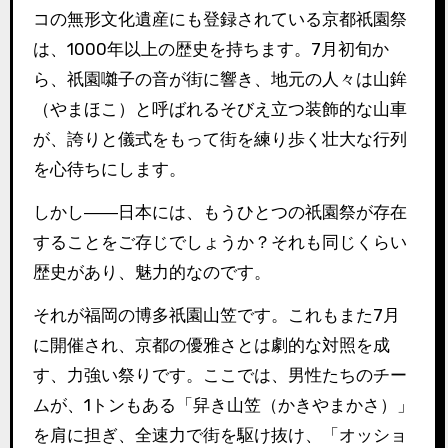
コの無形文化遺産にも登録されている京都祇園祭
は、1000年以上の歴史を持ちます。7月初旬か
ら、祇園囃子の音が街に響き、地元の人々は山鉾
（やまほこ）と呼ばれるそびえ立つ装飾的な山車
が、誇りと儀式をもって街を練り歩く壮大な行列
を心待ちにします。
しかし――日本には、もうひとつの祇園祭が存在
することをご存じでしょうか？それも同じくらい
歴史があり、魅力的なのです。
それが福岡の博多祇園山笠です。これもまた7月
に開催され、京都の優雅さとは劇的な対照を成
す、力強い祭りです。ここでは、男性たちのチー
ムが、1トンもある「舁き山笠（かきやまかさ）」
を肩に担ぎ、全速力で街を駆け抜け、「オッショ