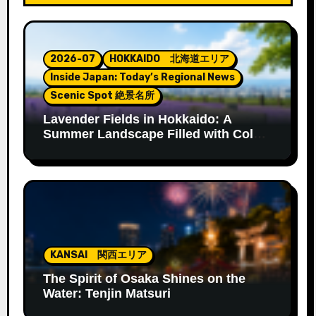
2026-07
HOKKAIDO 北海道エリア
Inside Japan: Today’s Regional News
Scenic Spot 絶景名所
Lavender Fields in Hokkaido: A
Summer Landscape Filled with Color
and Fragrance
KANSAI 関西エリア
The Spirit of Osaka Shines on the
Water: Tenjin Matsuri