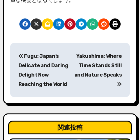
重な機会となるでしょう。
投
Fugu: Japan’s
Yakushima: Where
稿
Delicate and Daring
Time Stands Still
ナ
Delight Now
and Nature Speaks
Reaching the World
ビ
ゲ
ー
シ
関連投稿
ョ