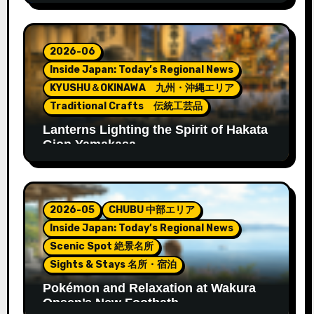
2026-06
Inside Japan: Today’s Regional News
KYUSHU＆OKINAWA 九州・沖縄エリア
Traditional Crafts 伝統工芸品
Lanterns Lighting the Spirit of Hakata
Gion Yamakasa
2026-05
CHUBU 中部エリア
Inside Japan: Today’s Regional News
Scenic Spot 絶景名所
Sights & Stays 名所・宿泊
Pokémon and Relaxation at Wakura
Onsen’s New Footbath