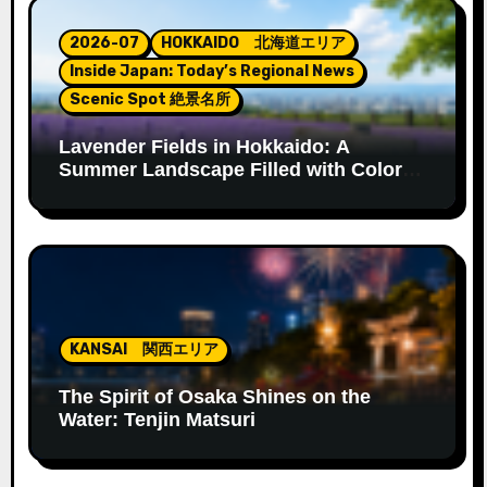
ン
2026-07
HOKKAIDO 北海道エリア
Inside Japan: Today’s Regional News
Scenic Spot 絶景名所
Lavender Fields in Hokkaido: A
Summer Landscape Filled with Color
and Fragrance
KANSAI 関西エリア
The Spirit of Osaka Shines on the
Water: Tenjin Matsuri