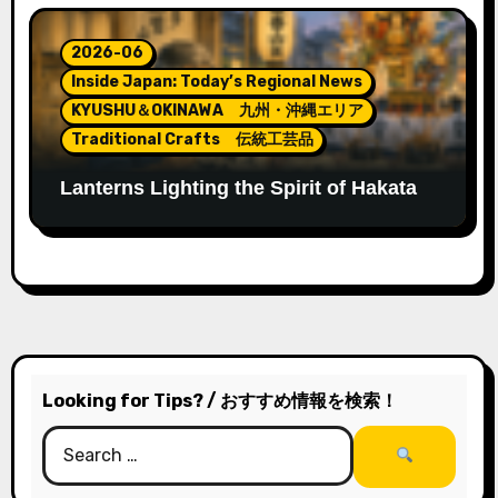
2026-06
Inside Japan: Today’s Regional News
KYUSHU＆OKINAWA 九州・沖縄エリア
Traditional Crafts 伝統工芸品
Lanterns Lighting the Spirit of Hakata
Gion Yamakasa
Looking for Tips? / おすすめ情報を検索！