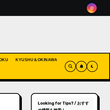
the Spirit of Hakata Gion Yamakasa
Pokémon and Rela
OKU
KYUSHU＆OKINAWA
Looking for Tips? / おすす