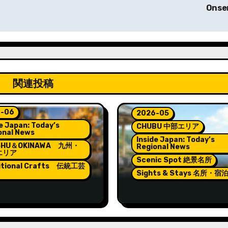
Onse
関連投稿
-06
2026-05
e Japan: Today’s
CHUBU 中部エリア
onal News
Inside Japan: Today’s
SHU＆OKINAWA 九州・
Regional News
エリア
Scenic Spot 絶景名所
itional Crafts 伝統工芸
Sights & Stays 名所・宿
rns Lighting the
Pokémon and Relaxat
t of Hakata Gion
at Wakura Onsen’s N
kasa
Footbath