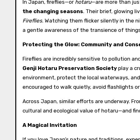
In Japan, fireflies—or
hotaru
—are more than jus
the changing seasons
. Their brief, glowing l
Fireflies
. Watching them flicker silently in the
a gentle awareness of the transience of things
Protecting the Glow: Community and Cons
Fireflies are incredibly sensitive to pollution a
Genji Hotaru Preservation Society
play a cr
environment, protect the local waterways, and r
encouraged to walk quietly, avoid flashlights o
Across Japan, similar efforts are underway. F
cultural and ecological value of hotaru—and fi
A Magical Invitation
If you love Japan’s nature and traditions, experie