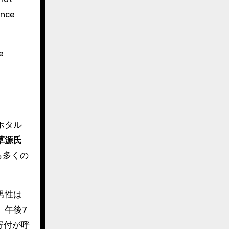
ance
e
ホタル
草源氏
ら多くの
男性は
、午後7
寄付が呼