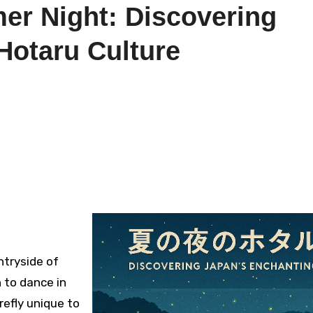
mer Night: Discovering
Hotaru Culture
ntryside of
n to dance in
irefly unique to