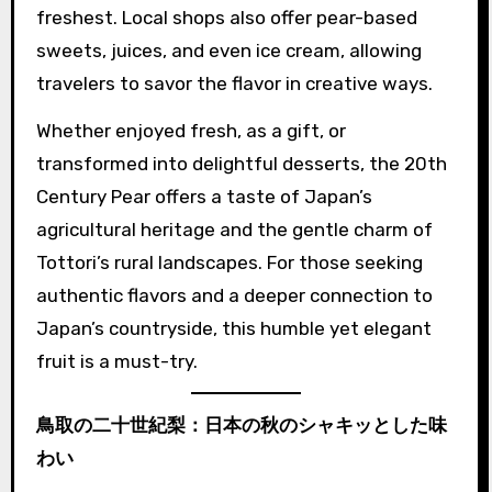
freshest. Local shops also offer pear-based
sweets, juices, and even ice cream, allowing
travelers to savor the flavor in creative ways.
Whether enjoyed fresh, as a gift, or
transformed into delightful desserts, the 20th
Century Pear offers a taste of Japan’s
agricultural heritage and the gentle charm of
Tottori’s rural landscapes. For those seeking
authentic flavors and a deeper connection to
Japan’s countryside, this humble yet elegant
fruit is a must-try.
鳥取の二十世紀梨：日本の秋のシャキッとした味
わい