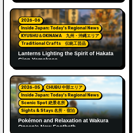
2026-06
Inside Japan: Today’s Regional News
KYUSHU＆OKINAWA 九州・沖縄エリア
Traditional Crafts 伝統工芸品
Lanterns Lighting the Spirit of Hakata
Gion Yamakasa
2026-05
CHUBU 中部エリア
Inside Japan: Today’s Regional News
Scenic Spot 絶景名所
Sights & Stays 名所・宿泊
Pokémon and Relaxation at Wakura
Onsen’s New Footbath