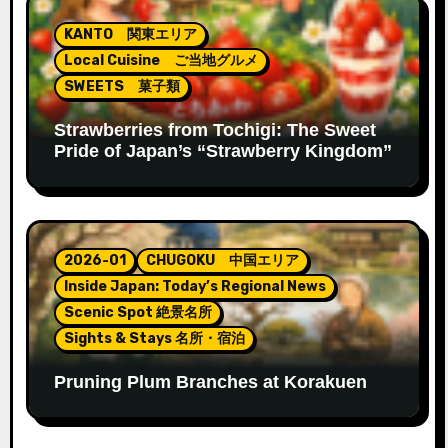
ン
KANTO 関東エリア
Local Cuisine ご当地グルメ
SWEETS 菓子類
Strawberries from Tochigi: The Sweet
Pride of Japan’s “Strawberry Kingdom”
2026-01
CHUGOKU 中国エリア
Inside Japan: Today’s Regional News
Scenic Spot 絶景名所
Sights & Stays 名所・宿泊
Pruning Plum Branches at Korakuen
Garden – Preparing for Spring