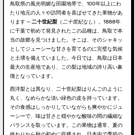
鳥取県の風光明媚な田園地帯で、100年以上にわ
たり地元の人々や訪問者を喜ばせてきた果物があ
ります —
二十世紀梨
（
二十世紀なし
）。1888年
に千葉で初めて発見されたこの品種は、鳥取で本
当の故郷を見つけました。そこは、そのシャキッ
としてジューシーな甘さを育てるのに完璧な気候
と土壌を備えていました。今日では、鳥取は日本
最大の生産地であり、この梨は地域の誇り高い象
徴となっています。
西洋梨とは異なり、二十世紀梨はりんごのように
丸く、なめらかな淡い緑色の皮を持っています。
その食感はしっかりしていながらも爽やかにジュ
ーシーで、味は甘さと穏やかな酸味の間の繊細な
バランスを取っています。この果物は通常、夏の
終わりから秋の初めに収穫され、日本中で季節の