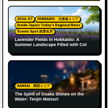
2026-07
HOKKAIDO 北海道エリア
Inside Japan: Today’s Regional News
Scenic Spot 絶景名所
Lavender Fields in Hokkaido: A
Summer Landscape Filled with Color
and Fragrance
KANSAI 関西エリア
The Spirit of Osaka Shines on the
Water: Tenjin Matsuri