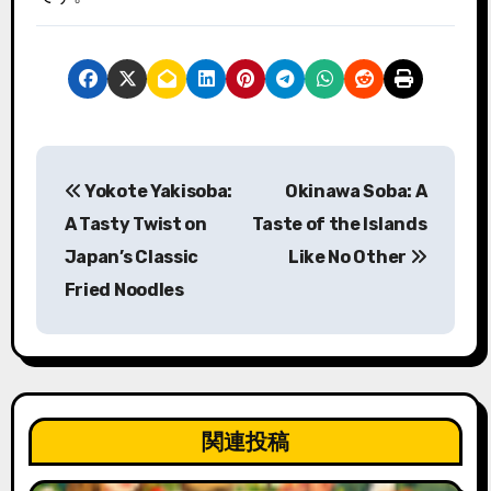
投
Yokote Yakisoba:
Okinawa Soba: A
稿
A Tasty Twist on
Taste of the Islands
ナ
Japan’s Classic
Like No Other
Fried Noodles
ビ
ゲ
ー
シ
関連投稿
ョ