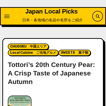
内
容
Japan Local Picks
を
日本・各地域の名品や名所をご紹介
ス
キ
ッ
プ
CHUGOKU 中国エリア
Local Cuisine ご当地グルメ
SWEETS 菓子類
Tottori’s 20th Century Pear:
A Crisp Taste of Japanese
Autumn