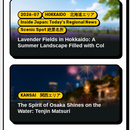
2026-07
HOKKAIDO 北海道エリア
Inside Japan: Today’s Regional News
Scenic Spot 絶景名所
Lavender Fields in Hokkaido: A
Summer Landscape Filled with Color
and Fragrance
KANSAI 関西エリア
The Spirit of Osaka Shines on the
Water: Tenjin Matsuri