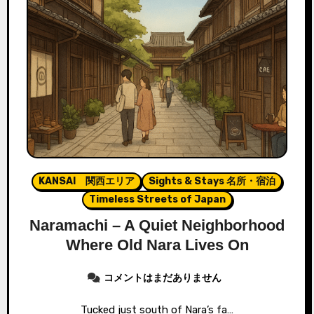
KANSAI 関西エリア
Sights & Stays 名所・宿泊
Timeless Streets of Japan
Naramachi – A Quiet Neighborhood
Where Old Nara Lives On
コメントはまだありません
Tucked just south of Nara’s fa…