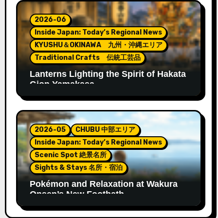
2026-06
Inside Japan: Today’s Regional News
KYUSHU＆OKINAWA 九州・沖縄エリア
Traditional Crafts 伝統工芸品
Lanterns Lighting the Spirit of Hakata
Gion Yamakasa
2026-05
CHUBU 中部エリア
Inside Japan: Today’s Regional News
Scenic Spot 絶景名所
Sights & Stays 名所・宿泊
Pokémon and Relaxation at Wakura
Onsen’s New Footbath