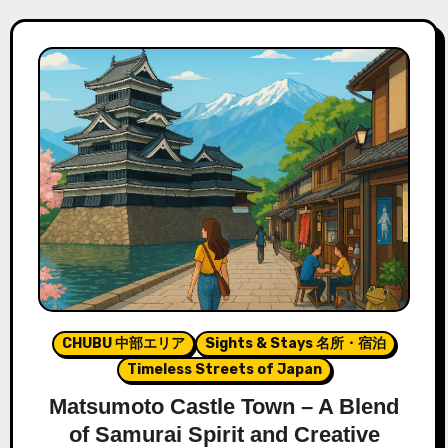
CHUBU 中部エリア
Sights & Stays 名所・宿泊
Timeless Streets of Japan
Matsumoto Castle Town – A Blend
of Samurai Spirit and Creative