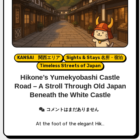
KANSAI 関西エリア
Sights & Stays 名所・宿泊
Timeless Streets of Japan
Hikone’s Yumekyobashi Castle
Road – A Stroll Through Old Japan
Beneath the White Castle
コメントはまだありません
At the foot of the elegant Hik…