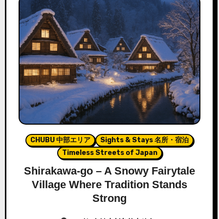
CHUBU 中部エリア
Sights & Stays 名所・宿泊
Timeless Streets of Japan
Shirakawa-go – A Snowy Fairytale
Village Where Tradition Stands
Strong