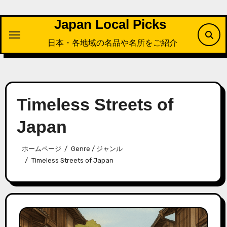
内
容
Japan Local Picks
を
日本・各地域の名品や名所をご紹介
ス
キ
ッ
プ
Timeless Streets of
Japan
ホームページ
Genre / ジャンル
Timeless Streets of Japan