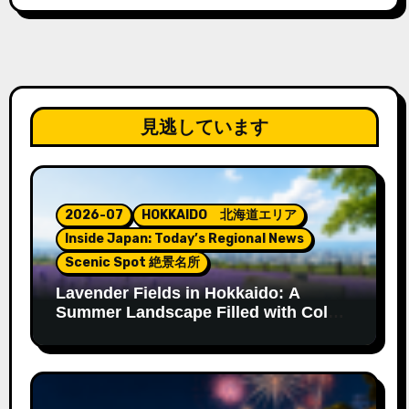
見逃しています
2026-07
HOKKAIDO 北海道エリア
Inside Japan: Today’s Regional News
Scenic Spot 絶景名所
Lavender Fields in Hokkaido: A
Summer Landscape Filled with Color
and Fragrance