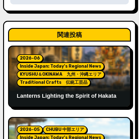
ゲ
ー
シ
関連投稿
ョ
ン
2026-06
Inside Japan: Today’s Regional News
KYUSHU＆OKINAWA 九州・沖縄エリア
Traditional Crafts 伝統工芸品
Lanterns Lighting the Spirit of Hakata
Gion Yamakasa
2026-05
CHUBU 中部エリア
Inside Japan: Today’s Regional News