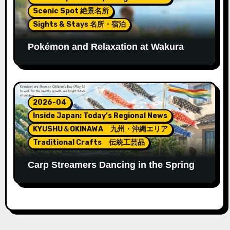
Scenic Spot 絶景名所
Sights & Stays 名所・宿泊
Pokémon and Relaxation at Wakura
Onsen’s New Footbath
2026-04
Inside Japan: Today’s Regional News
KYUSHU＆OKINAWA 九州・沖縄エリア
Traditional Crafts 伝統工芸品
Carp Streamers Dancing in the Spring
Sky: A Japanese Tradition of Hope and
Growth