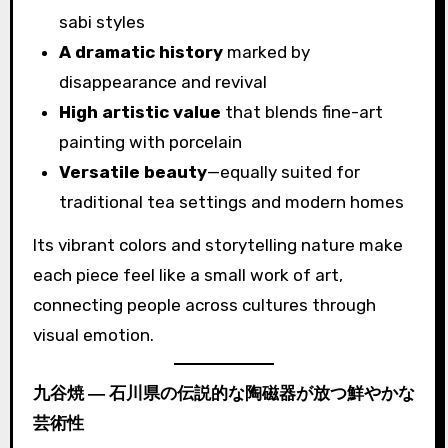
sabi styles
A dramatic history
marked by
disappearance and revival
High artistic value
that blends fine-art
painting with porcelain
Versatile beauty
—equally suited for
traditional tea settings and modern homes
Its vibrant colors and storytelling nature make
each piece feel like a small work of art,
connecting people across cultures through
visual emotion.
九谷焼 ― 石川県の伝説的な陶磁器が放つ鮮やかな
芸術性