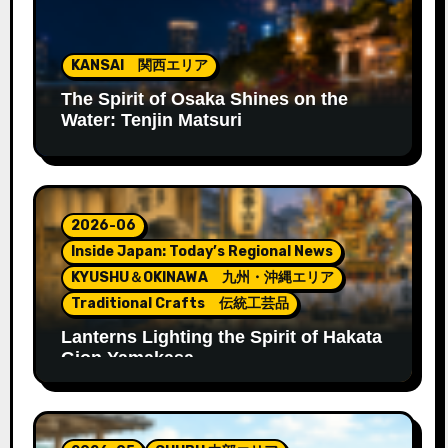
KANSAI 関西エリア
The Spirit of Osaka Shines on the
Water: Tenjin Matsuri
2026-06
Inside Japan: Today’s Regional News
KYUSHU＆OKINAWA 九州・沖縄エリア
Traditional Crafts 伝統工芸品
Lanterns Lighting the Spirit of Hakata
Gion Yamakasa