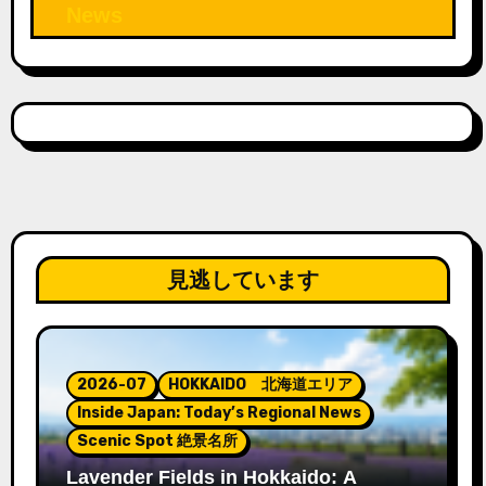
News
見逃しています
2026-07
HOKKAIDO 北海道エリア
Inside Japan: Today’s Regional News
Scenic Spot 絶景名所
Lavender Fields in Hokkaido: A