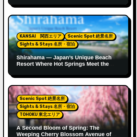
Onsen’s New Footbath
KANSAI 関西エリア
Scenic Spot 絶景名所
Sights & Stays 名所・宿泊
Shirahama — Japan’s Unique Beach
Resort Where Hot Springs Meet the
Ocean
Scenic Spot 絶景名所
Sights & Stays 名所・宿泊
TOHOKU 東北エリア
A Second Bloom of Spring: The
Weeping Cherry Blossom Avenue of