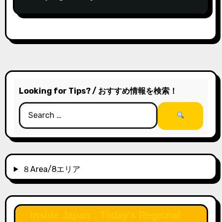
Kitakata
Looking for Tips? / おすすめ情報を検索！
８Area/8エリア
Inside Japan : Today's Regional