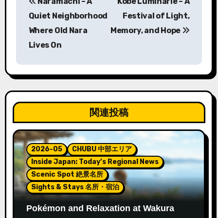
Naramachi – A
Kobe Luminarie – A
稿
Quiet Neighborhood
Festival of Light,
ナ
Where Old Nara
Memory, and Hope
Lives On
ビ
ゲ
ー
シ
関連投稿
ョ
ン
2026-05
CHUBU 中部エリア
Inside Japan: Today’s Regional News
Scenic Spot 絶景名所
Sights & Stays 名所・宿泊
Pokémon and Relaxation at Wakura