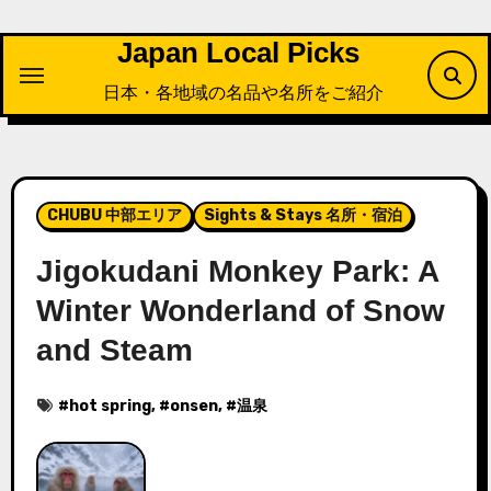
内
容
Japan Local Picks
を
日本・各地域の名品や名所をご紹介
ス
キ
ッ
プ
CHUBU 中部エリア
Sights & Stays 名所・宿泊
Jigokudani Monkey Park: A
Winter Wonderland of Snow
and Steam
#
hot spring
, #
onsen
, #
温泉