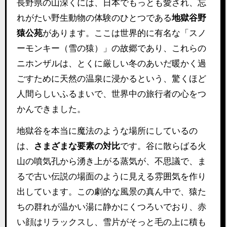
長野県の山深くには、日本でもっとも愛され、忘
れがたい野生動物の体験のひとつである
地獄谷野
猿公苑
があります。ここは世界的に有名な「スノ
ーモンキー（雪の猿）」の故郷であり、これらの
ニホンザルは、とくに厳しい冬のあいだ暖かく過
ごすために天然の温泉に浸かるという、驚くほど
人間らしいふるまいで、世界中の旅行者の心をつ
かんできました。
地獄谷を本当に魔法のような場所にしているの
は、
さまざまな要素の対比
です。谷に散らばる火
山の噴気孔から湧き上がる蒸気が、不思議で、ま
るで古い伝説の場面のように見える雰囲気を作り
出しています。この劇的な風景の真ん中で、猿た
ちの群れが温かい湯に静かにくつろいでおり、赤
い顔はリラックスし、雪片がそっと毛の上に積も