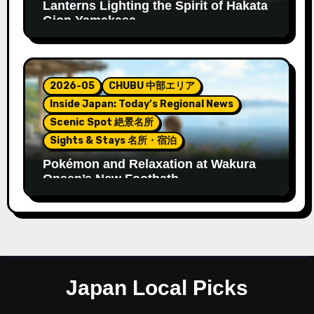
Lanterns Lighting the Spirit of Hakata
Gion Yamakasa
2026-05
CHUBU 中部エリア
Inside Japan: Today’s Regional News
Scenic Spot 絶景名所
Sights & Stays 名所・宿泊
Pokémon and Relaxation at Wakura
Onsen’s New Footbath
Japan Local Picks