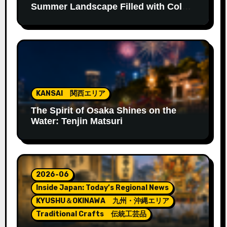
Summer Landscape Filled with Color
and Fragrance
KANSAI 関西エリア
The Spirit of Osaka Shines on the
Water: Tenjin Matsuri
2026-06
Inside Japan: Today’s Regional News
KYUSHU＆OKINAWA 九州・沖縄エリア
Traditional Crafts 伝統工芸品