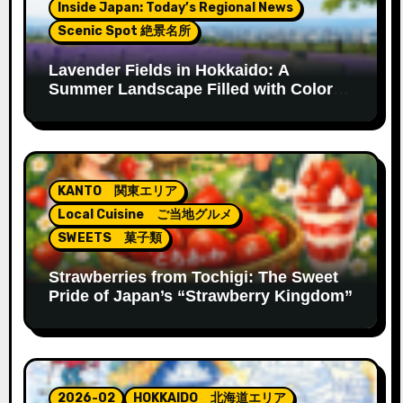
Inside Japan: Today’s Regional News
ン
Scenic Spot 絶景名所
Lavender Fields in Hokkaido: A
Summer Landscape Filled with Color
and Fragrance
KANTO 関東エリア
Local Cuisine ご当地グルメ
SWEETS 菓子類
Strawberries from Tochigi: The Sweet
Pride of Japan’s “Strawberry Kingdom”
2026-02
HOKKAIDO 北海道エリア