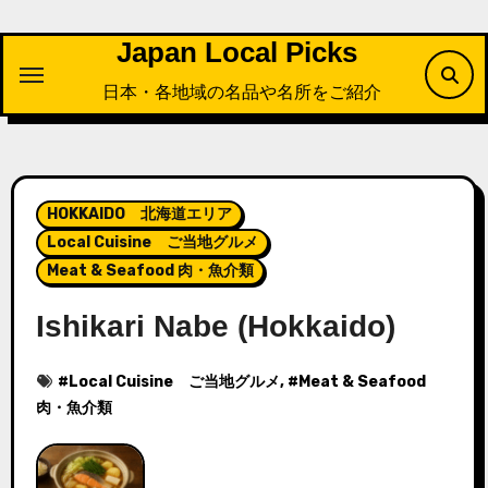
内
容
Japan Local Picks
を
日本・各地域の名品や名所をご紹介
ス
キ
ッ
プ
HOKKAIDO 北海道エリア
Local Cuisine ご当地グルメ
Meat & Seafood 肉・魚介類
Ishikari Nabe (Hokkaido)
#
Local Cuisine ご当地グルメ
, #
Meat & Seafood
肉・魚介類