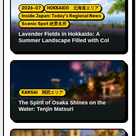
2026-07
HOKKAIDO 北海道エリア
Inside Japan: Today’s Regional News
Scenic Spot 絶景名所
Lavender Fields in Hokkaido: A
Summer Landscape Filled with Color
and Fragrance
KANSAI 関西エリア
The Spirit of Osaka Shines on the
Water: Tenjin Matsuri