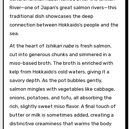
River—one of Japan’s great salmon rivers—this
traditional dish showcases the deep
connection between Hokkaido’s people and the
sea.
At the heart of
Ishikari nabe
is fresh salmon,
cut into generous chunks and simmered in a
miso-based broth. The broth is enriched with
kelp from Hokkaido’s cold waters, giving it a
savory depth. As the pot bubbles gently,
salmon mingles with vegetables like cabbage,
onions, potatoes, and tofu, all absorbing the
rich, slightly sweet miso flavor. A final touch of
butter or milk is sometimes added, creating a
distinctive creaminess that warms the body