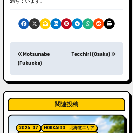
満ちています。
投
Motsunabe
Tecchiri (Osaka)
稿
(Fukuoka)
ナ
ビ
ゲ
関連投稿
ー
シ
2026-07
HOKKAIDO 北海道エリア
ョ