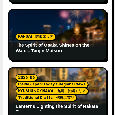
KANSAI 関西エリア
The Spirit of Osaka Shines on the
Water: Tenjin Matsuri
2026-06
Inside Japan: Today’s Regional News
KYUSHU＆OKINAWA 九州・沖縄エリア
Traditional Crafts 伝統工芸品
Lanterns Lighting the Spirit of Hakata
Gion Yamakasa