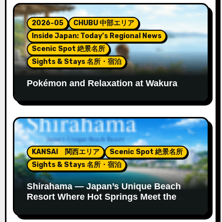
2026-05
CHUBU 中部エリア
Inside Japan: Today’s Regional News
Scenic Spot 絶景名所
Sights & Stays 名所・宿泊
Pokémon and Relaxation at Wakura
Onsen’s New Footbath
KANSAI 関西エリア
Scenic Spot 絶景名所
Sights & Stays 名所・宿泊
Shirahama — Japan’s Unique Beach
Resort Where Hot Springs Meet the
Ocean