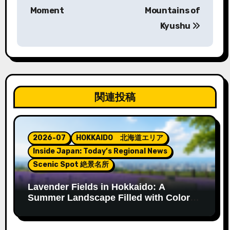
Moment
Mountains of
ビ
Kyushu
ゲ
ー
シ
ョ
関連投稿
ン
2026-07
HOKKAIDO 北海道エリア
Inside Japan: Today’s Regional News
Scenic Spot 絶景名所
Lavender Fields in Hokkaido: A
Summer Landscape Filled with Color
and Fragrance