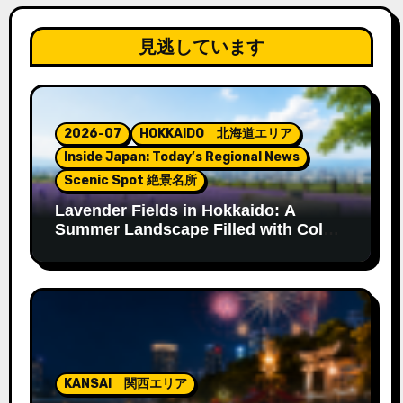
見逃しています
2026-07
HOKKAIDO 北海道エリア
Inside Japan: Today’s Regional News
Scenic Spot 絶景名所
Lavender Fields in Hokkaido: A
Summer Landscape Filled with Color
and Fragrance
KANSAI 関西エリア