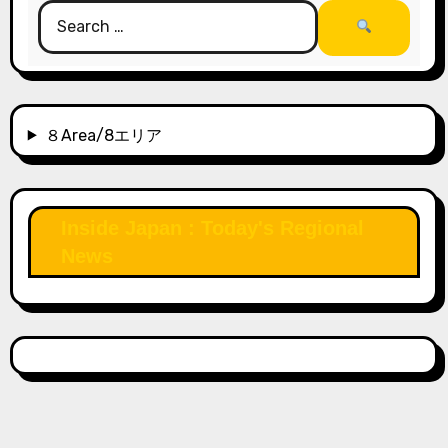
８Area/8エリア
Inside Japan : Today's Regional
News