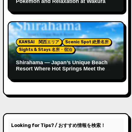
Pokémon and Relaxation at Wakura
Onsen’s New Footbath
KANSAI 関西エリア
Scenic Spot 絶景名所
Sights & Stays 名所・宿泊
Shirahama — Japan’s Unique Beach
Resort Where Hot Springs Meet the
Ocean
Looking for Tips? / おすすめ情報を検索！