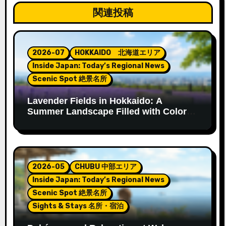
ゲ
関連投稿
ー
シ
2026-07
HOKKAIDO 北海道エリア
Inside Japan: Today’s Regional News
ョ
Scenic Spot 絶景名所
ン
Lavender Fields in Hokkaido: A
Summer Landscape Filled with Color
and Fragrance
2026-05
CHUBU 中部エリア
Inside Japan: Today’s Regional News
Scenic Spot 絶景名所
Sights & Stays 名所・宿泊