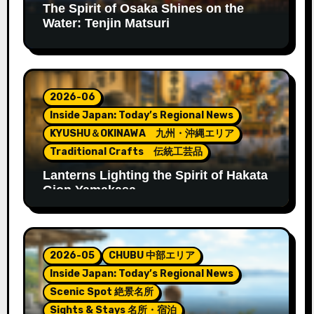
The Spirit of Osaka Shines on the
Water: Tenjin Matsuri
2026-06
Inside Japan: Today’s Regional News
KYUSHU＆OKINAWA 九州・沖縄エリア
Traditional Crafts 伝統工芸品
Lanterns Lighting the Spirit of Hakata
Gion Yamakasa
2026-05
CHUBU 中部エリア
Inside Japan: Today’s Regional News
Scenic Spot 絶景名所
Sights & Stays 名所・宿泊