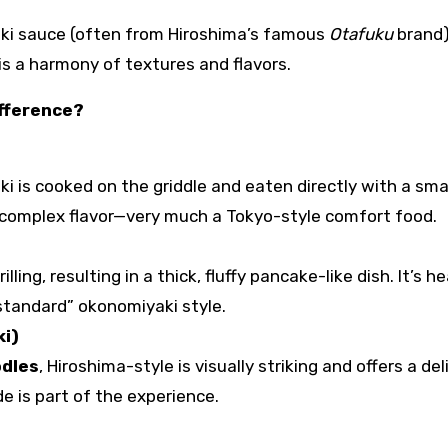
yaki sauce (often from Hiroshima’s famous
Otafuku
brand)
is a harmony of textures and flavors.
ifference?
i is cooked on the griddle and eaten directly with a sma
, complex flavor—very much a Tokyo-style comfort food.
ling, resulting in a thick, fluffy pancake-like dish. It’s h
standard” okonomiyaki style.
ki)
odles
, Hiroshima-style is visually striking and offers a del
e is part of the experience.