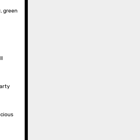
, green
ll
earty
icious