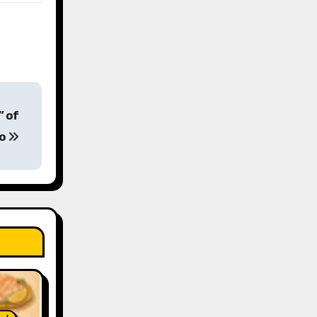
” of
do