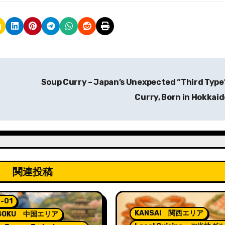
Soup Curry – Japan’s Unexpected “Third Type
Curry, Born in Hokkai
関連投稿
-01
KANSAI 関西エリア
GOKU 中国エリア