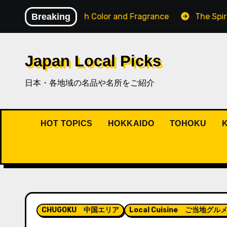
内
e Filled with Color and Fragrance
Breaking
The Spirit of Osak
容
を
ス
Japan Local Picks
キ
ッ
日本・各地域の名品や名所をご紹介
プ
HOT TOPICS
HOKKAIDO
TOHOKU
CHUGOKU 中国エリア
Local Cuisine ご当地グル