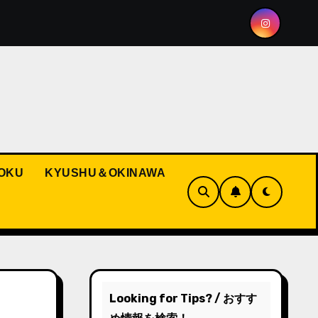
ng the Spirit of Hakata Gion Yamakasa
Pokémon and R
OKU
KYUSHU＆OKINAWA
Looking for Tips? / おすす