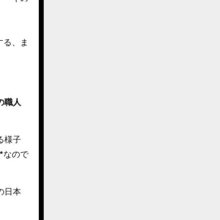
する、ま
の職人
る様子
*なので
の日本