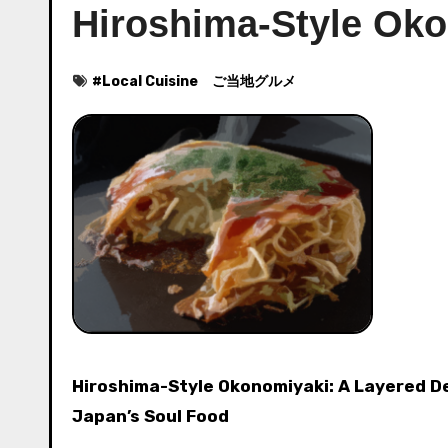
Hiroshima-Style Ok
#
Local Cuisine ご当地グルメ
Hiroshima-Style Okonomiyaki: A Layered Delight in
Japan’s Soul Food