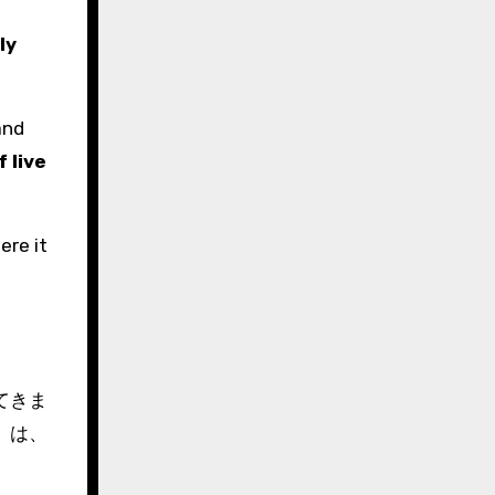
ly
and
f live
ere it
てきま
」は、