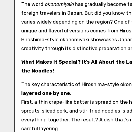
The word
okonomiyaki
has gradually become fa
foreign travelers in Japan. But did you know tha
varies widely depending on the region? One of
unique and flavorful versions comes from Hiro
Hiroshima-style okonomiyaki showcases Japan’
creativity through its distinctive preparation a
What Makes It Special? It’s All About the 
the Noodles!
The key characteristic of Hiroshima-style okon
layered one by one
.
First, a thin crepe-like batter is spread on th
sprouts, sliced pork, and stir-fried noodles is ad
everything together. The result? A dish that’s r
careful layering.