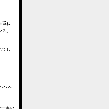
み重ね
ンス」
れてし
ャンル。
ケーキの