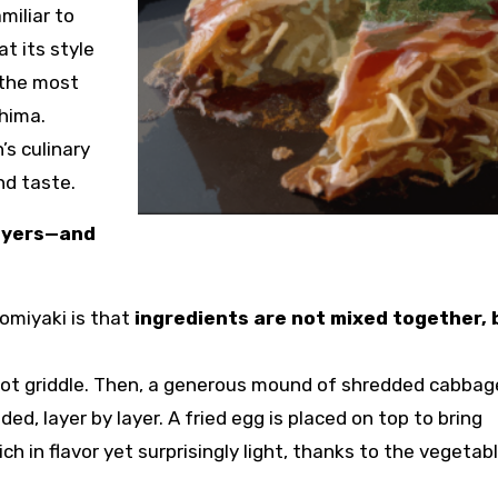
miliar to
t its style
 the most
shima.
s culinary
nd taste.
Layers—and
omiyaki is that
ingredients are not mixed together, 
e hot griddle. Then, a generous mound of shredded cabbag
ded, layer by layer. A fried egg is placed on top to bring
ich in flavor yet surprisingly light, thanks to the vegetab