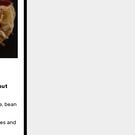
but
e, bean
les and