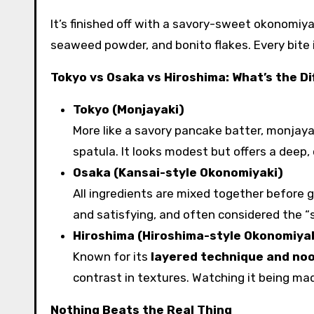
It’s finished off with a savory-sweet okonomi
seaweed powder, and bonito flakes. Every bite 
Tokyo vs Osaka vs Hiroshima: What’s the D
Tokyo (Monjayaki)
More like a savory pancake batter, monjayak
spatula. It looks modest but offers a deep
Osaka (Kansai-style Okonomiyaki)
All ingredients are mixed together before gril
and satisfying, and often considered the “
Hiroshima (Hiroshima-style Okonomiya
Known for its
layered technique and no
contrast in textures. Watching it being mad
Nothing Beats the Real Thing