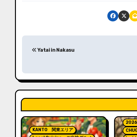
投
Yatai in Nakasu
稿
ナ
ビ
ゲ
ー
シ
2026
ョ
KANTO 関東エリア
CHU