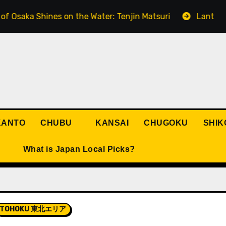
a Shines on the Water: Tenjin Matsuri
Lanterns Lightin
KANTO
CHUBU
KANSAI
CHUGOKU
SHIK
What is Japan Local Picks?
TOHOKU 東北エリア