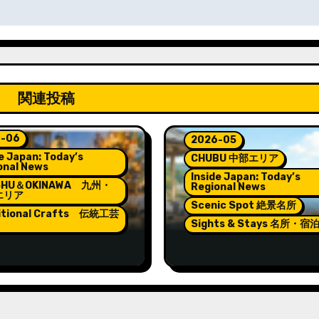
関連投稿
-06
2026-05
e Japan: Today’s
CHUBU 中部エリア
onal News
Inside Japan: Today’s
SHU＆OKINAWA 九州・
Regional News
エリア
Scenic Spot 絶景名所
itional Crafts 伝統工芸
Sights & Stays 名所・宿
rns Lighting the
Pokémon and Relaxat
t of Hakata Gion
at Wakura Onsen’s N
kasa
Footbath