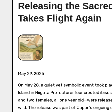
Releasing the Sacred
Takes Flight Again
May 29, 2025
On May 28, a quiet yet symbolic event took pl
Island in Niigata Prefecture: four crested ibis
and two females, all one year old—were release
wild. The release was part of Japan’s ongoing e