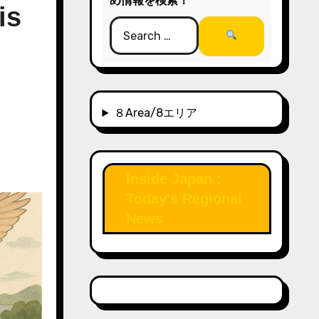
め情報を検索！
is
８Area/8エリア
Inside Japan :
Today's Regional
News