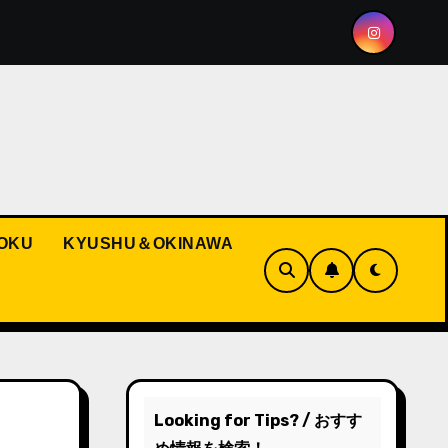
g the Spirit of Hakata Gion Yamakasa
Pokémon and Re
OKU
KYUSHU＆OKINAWA
Looking for Tips? / おすす