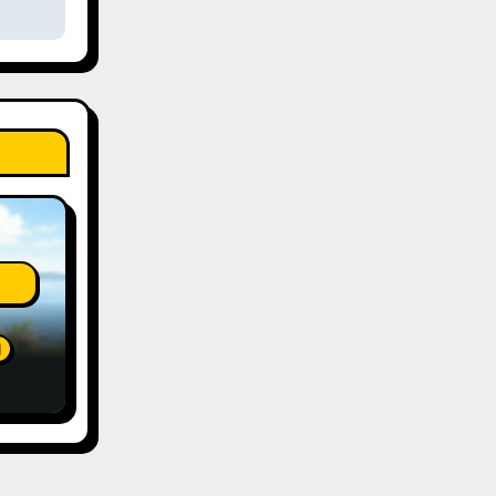
泊
ion
ew