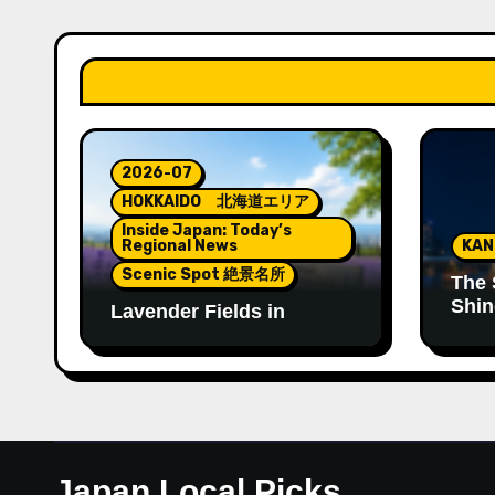
2026-07
HOKKAIDO 北海道エリア
Inside Japan: Today’s
Regional News
KA
Scenic Spot 絶景名所
The 
Shin
Lavender Fields in
Tenj
Hokkaido: A Summer
Landscape Filled with
Color and Fragrance
Japan Local Picks