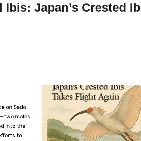
 Ibis: Japan’s Crested Ib
ace on Sado
es—two males
d into the
fforts to