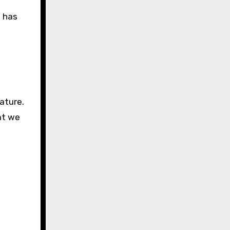
n has
ature.
at we