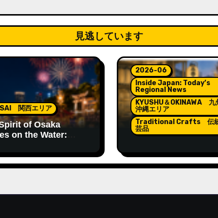
見逃しています
2026-06
Inside Japan: Today’s
Regional News
KYUSHU＆OKINAWA 
NSAI 関西エリア
沖縄エリア
Traditional Crafts 
Spirit of Osaka
芸品
es on the Water:
in Matsuri
Lanterns Lighting th
Spirit of Hakata Gion
Yamakasa