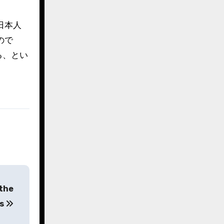
日本人
ので
る、とい
 the
es