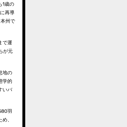
も1歳の
地に再導
に本州で
まで運
ちが元
息地の
態学的
すいバ
80羽
ため、