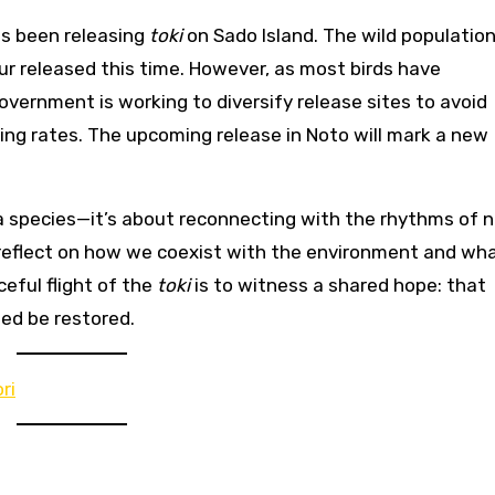
as been releasing
toki
on Sado Island. The wild populatio
ur released this time. However, as most birds have
government is working to diversify release sites to avoid
ing rates. The upcoming release in Noto will mark a new
a species—it’s about reconnecting with the rhythms of n
 to reflect on how we coexist with the environment and wh
eful flight of the
toki
is to witness a shared hope: that
d be restored.
ri