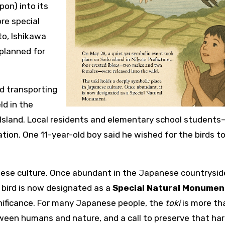
pon) into its
re special
to, Ishikawa
 planned for
ed transporting
ld in the
o Island. Local residents and elementary school student
ion. One 11-year-old boy said he wished for the birds to
nese culture. Once abundant in the Japanese countryside
 bird is now designated as a
Special Natural Monumen
ignificance. For many Japanese people, the
toki
is more th
etween humans and nature, and a call to preserve that ha