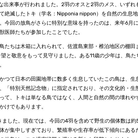
な出来事が行われました。2羽のオスと2羽のメス、いずれ
したトキ（学名：Nipponia nippon）を自然の生息
。今回の放鳥がさらに特別な意味を持ったのは、来年6月
獣医師たちが参加したことでした。
鳥たちは木箱に入れられて、佐渡島東部・椎泊地区の棚田
希望と敬意をもって見守りました。ある11歳の少年は、鳥た
。
かつて日本の田園地帯に数多く生息していたこの鳥は、生
、「特別天然記念物」に指定されており、その文化的・生
って、トキは単なる鳥ではなく、人間と自然の間の壊れや
かけでもあります。
きました。現在では、今回の4羽を含めて野生の個体数は約5
体が集中しすぎており、繁殖率や生存率が低下傾向にある