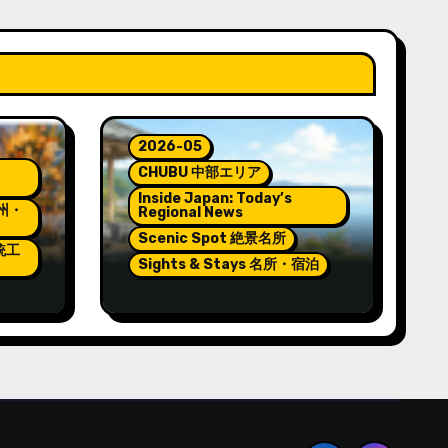
2026-05
CHUBU 中部エリア
Inside Japan: Today’s
九州・
Regional News
Scenic Spot 絶景名所
伝統工
Sights & Stays 名所・宿泊
e
Pokémon and Relaxation
at Wakura Onsen’s New
Footbath