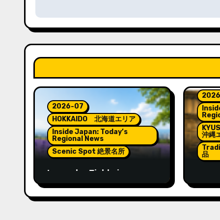
ビ
ゲ
ー
シ
ョ
2026
2026-07
ン
Insid
Regi
HOKKAIDO 北海道エリア
KYU
Inside Japan: Today’s
沖縄
Regional News
Trad
Scenic Spot 絶景名所
品
Lavender Fields in
Lante
Hokkaido: A Summer
Spiri
Landscape Filled with
Yama
Color and Fragrance