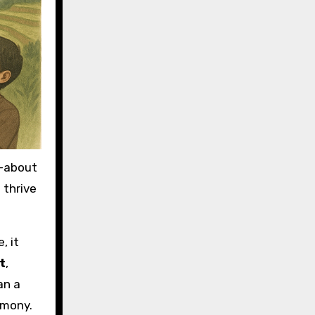
s—about
 thrive
, it
t
,
an a
rmony.