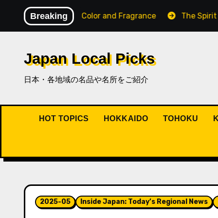
内
e Filled with Color and Fragrance
Breaking
The Spirit of Osak
容
を
ス
Japan Local Picks
キ
ッ
日本・各地域の名品や名所をご紹介
プ
HOT TOPICS
HOKKAIDO
TOHOKU
2025-05
Inside Japan: Today’s Regional News