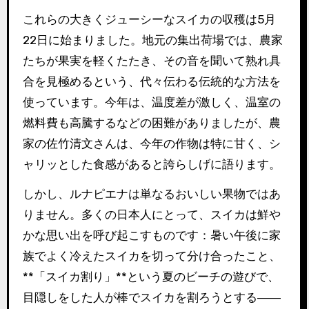
これらの大きくジューシーなスイカの収穫は5月
22日に始まりました。地元の集出荷場では、農家
たちが果実を軽くたたき、その音を聞いて熟れ具
合を見極めるという、代々伝わる伝統的な方法を
使っています。今年は、温度差が激しく、温室の
燃料費も高騰するなどの困難がありましたが、農
家の佐竹清文さんは、今年の作物は特に甘く、シ
ャリッとした食感があると誇らしげに語ります。
しかし、ルナピエナは単なるおいしい果物ではあ
りません。多くの日本人にとって、スイカは鮮や
かな思い出を呼び起こすものです：暑い午後に家
族でよく冷えたスイカを切って分け合ったこと、
**「スイカ割り」**という夏のビーチの遊びで、
目隠しをした人が棒でスイカを割ろうとする――