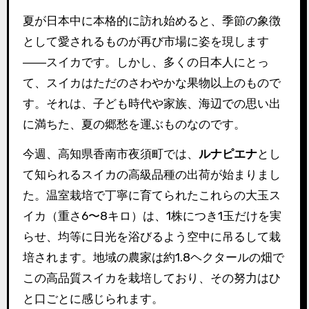
夏が日本中に本格的に訪れ始めると、季節の象徴
として愛されるものが再び市場に姿を現します
――スイカです。しかし、多くの日本人にとっ
て、スイカはただのさわやかな果物以上のもので
す。それは、子ども時代や家族、海辺での思い出
に満ちた、夏の郷愁を運ぶものなのです。
今週、高知県香南市夜須町では、
ルナピエナ
とし
て知られるスイカの高級品種の出荷が始まりまし
た。温室栽培で丁寧に育てられたこれらの大玉ス
イカ（重さ6〜8キロ）は、1株につき1玉だけを実
らせ、均等に日光を浴びるよう空中に吊るして栽
培されます。地域の農家は約1.8ヘクタールの畑で
この高品質スイカを栽培しており、その努力はひ
と口ごとに感じられます。