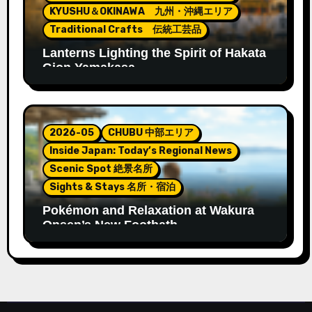
KYUSHU＆OKINAWA 九州・沖縄エリア
Traditional Crafts 伝統工芸品
Lanterns Lighting the Spirit of Hakata
Gion Yamakasa
2026-05
CHUBU 中部エリア
Inside Japan: Today’s Regional News
Scenic Spot 絶景名所
Sights & Stays 名所・宿泊
Pokémon and Relaxation at Wakura
Onsen’s New Footbath