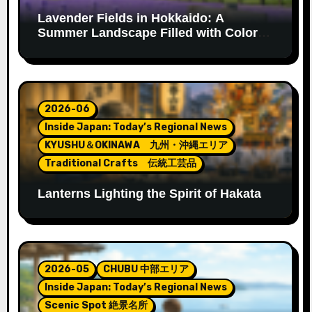
Lavender Fields in Hokkaido: A
Summer Landscape Filled with Color
and Fragrance
2026-06
Inside Japan: Today’s Regional News
KYUSHU＆OKINAWA 九州・沖縄エリア
Traditional Crafts 伝統工芸品
Lanterns Lighting the Spirit of Hakata
Gion Yamakasa
2026-05
CHUBU 中部エリア
Inside Japan: Today’s Regional News
Scenic Spot 絶景名所