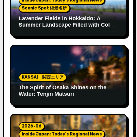
Inside Japan: Today’s Regional News
Scenic Spot 絶景名所
Lavender Fields in Hokkaido: A
Summer Landscape Filled with Color
and Fragrance
KANSAI 関西エリア
The Spirit of Osaka Shines on the
Water: Tenjin Matsuri
2026-06
Inside Japan: Today’s Regional News