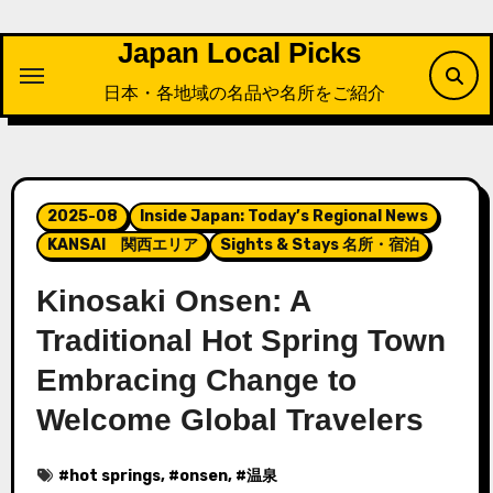
内
容
Japan Local Picks
を
日本・各地域の名品や名所をご紹介
ス
キ
ッ
プ
2025-08
Inside Japan: Today’s Regional News
KANSAI 関西エリア
Sights & Stays 名所・宿泊
Kinosaki Onsen: A
Traditional Hot Spring Town
Embracing Change to
Welcome Global Travelers
#
hot springs
, #
onsen
, #
温泉