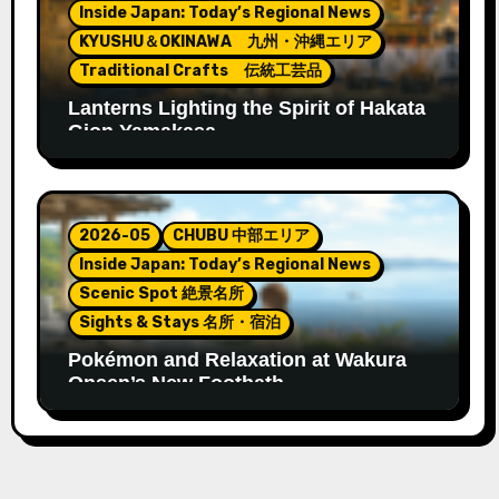
Inside Japan: Today’s Regional News
KYUSHU＆OKINAWA 九州・沖縄エリア
Traditional Crafts 伝統工芸品
Lanterns Lighting the Spirit of Hakata
Gion Yamakasa
2026-05
CHUBU 中部エリア
Inside Japan: Today’s Regional News
Scenic Spot 絶景名所
Sights & Stays 名所・宿泊
Pokémon and Relaxation at Wakura
Onsen’s New Footbath