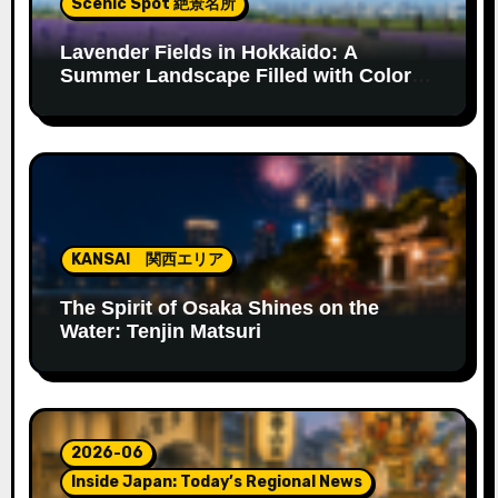
Scenic Spot 絶景名所
Lavender Fields in Hokkaido: A
Summer Landscape Filled with Color
and Fragrance
KANSAI 関西エリア
The Spirit of Osaka Shines on the
Water: Tenjin Matsuri
2026-06
Inside Japan: Today’s Regional News