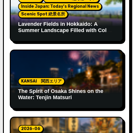
Inside Japan: Today’s Regional News
Scenic Spot 絶景名所
Lavender Fields in Hokkaido: A
Summer Landscape Filled with Color
and Fragrance
KANSAI 関西エリア
The Spirit of Osaka Shines on the
Water: Tenjin Matsuri
2026-06