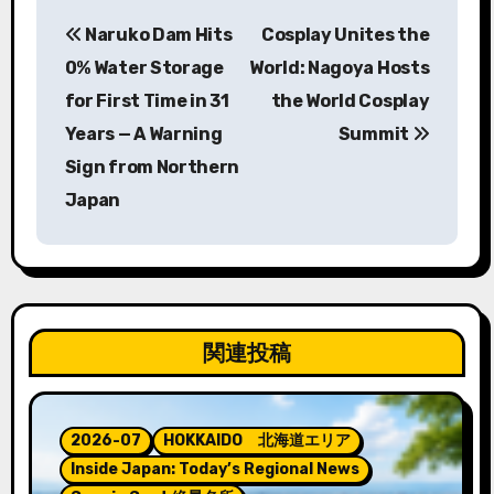
投
Naruko Dam Hits
Cosplay Unites the
稿
0% Water Storage
World: Nagoya Hosts
ナ
for First Time in 31
the World Cosplay
Years — A Warning
Summit
ビ
Sign from Northern
ゲ
Japan
ー
シ
ョ
関連投稿
ン
2026-07
HOKKAIDO 北海道エリア
Inside Japan: Today’s Regional News