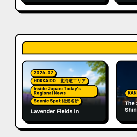
at Wakura Onsen’s New
King
Footbath
2026-07
HOKKAIDO 北海道エリア
Inside Japan: Today’s
Regional News
KA
Scenic Spot 絶景名所
The 
Shin
Lavender Fields in
Tenj
Hokkaido: A Summer
Landscape Filled with
Color and Fragrance