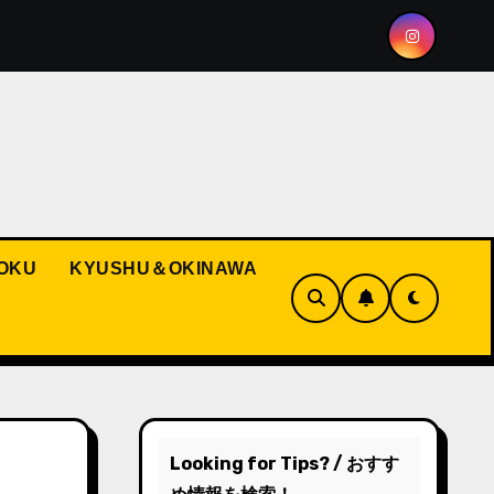
ng the Spirit of Hakata Gion Yamakasa
Pokémon and R
OKU
KYUSHU＆OKINAWA
Looking for Tips? / おすす