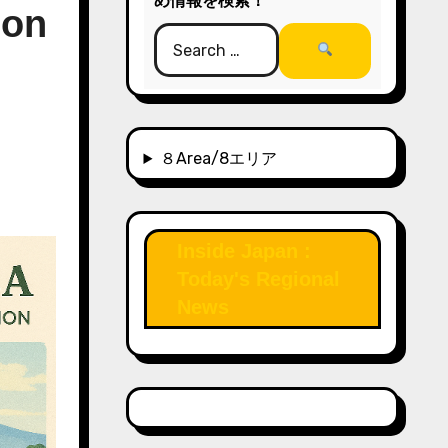
め情報を検索！
ion
８Area/8エリア
Inside Japan :
Today's Regional
News