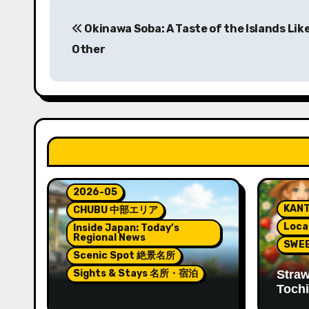
投
Okinawa Soba: A Taste of the Islands Lik
稿
Other
ナ
ビ
ゲ
ー
シ
2026-05
ョ
KAN
CHUBU 中部エリア
Loc
Inside Japan: Today’s
ン
Regional News
SWE
Scenic Spot 絶景名所
Sights & Stays 名所・宿泊
Straw
Tochi
Pokémon and Relaxation
of Ja