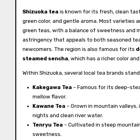
Shizuoka tea
is known for its fresh, clean tast
green color, and gentle aroma. Most varieties 
green teas, with a balance of sweetness and m
astringency that appeals to both seasoned tea
newcomers. The region is also famous for its
d
steamed sencha
, which has a richer color an
Within Shizuoka, several local tea brands stand
Kakegawa Tea
– Famous for its deep-ste
mellow flavor.
Kawane Tea
– Grown in mountain valleys, i
nights and clean river water.
Tenryu Tea
– Cultivated in steep mountain f
sweetness.