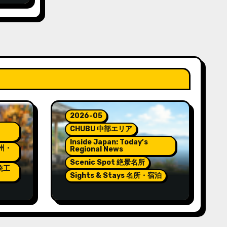
2026-05
CHUBU 中部エリア
Inside Japan: Today’s
九州・
Regional News
Scenic Spot 絶景名所
伝統工
Sights & Stays 名所・宿泊
e
Pokémon and Relaxation
at Wakura Onsen’s New
Footbath