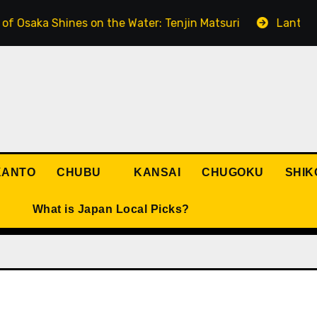
ka Shines on the Water: Tenjin Matsuri
Lanterns Lighti
KANTO
CHUBU
KANSAI
CHUGOKU
SHIK
What is Japan Local Picks?