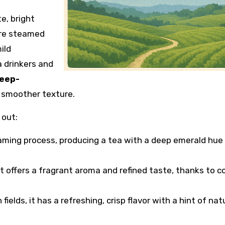
e, bright
are steamed
ild
 drinkers and
eep-
d smoother texture.
 out:
aming process, producing a tea with a deep emerald hue
t offers a fragrant aroma and refined taste, thanks to c
ields, it has a refreshing, crisp flavor with a hint of nat