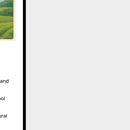
 and
ool
ural