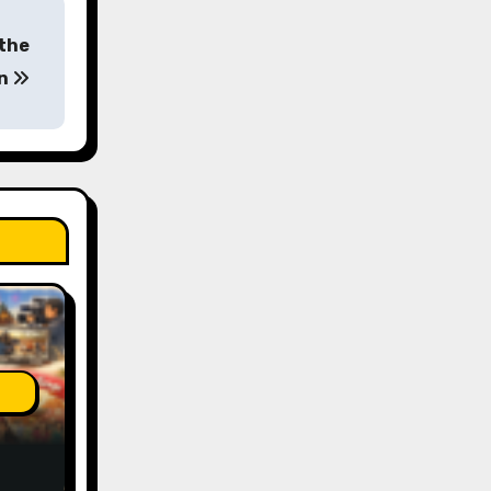
 the
on
New