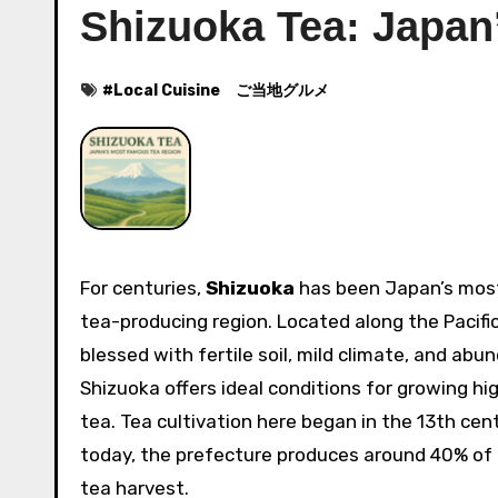
Shizuoka Tea: Japa
#
Local Cuisine ご当地グルメ
For centuries,
Shizuoka
has been Japan’s mos
tea-producing region. Located along the Pacifi
blessed with fertile soil, mild climate, and abun
Shizuoka offers ideal conditions for growing hi
tea. Tea cultivation here began in the 13th cen
today, the prefecture produces around 40% of 
tea harvest.