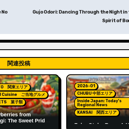
e No
Gujo Odori: Dancing Through the Night in
Spirit of B
関連投稿
2026-01
TO 関東エリア
CHUBU 中部エリア
al Cuisine ご当地グルメ
Inside Japan: Today’s
ETS 菓子類
Regional News
KANSAI 関西エリア
berries from
gi: The Sweet Pride
Fuku-Otoko Race: A 
pan’s “Strawberry