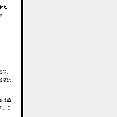
 Mt.
e
気候、
栽培は
類は蒸
す。こ