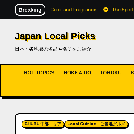
内
pe Filled with Color and Fragrance
Breaking
The Spirit of Osa
容
を
ス
Japan Local Picks
キ
ッ
日本・各地域の名品や名所をご紹介
プ
HOT TOPICS
HOKKAIDO
TOHOKU
CHUBU 中部エリア
Local Cuisine ご当地グルメ