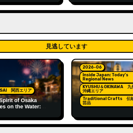
Year’s Tradition at
dom”
Nishinomiya Shrine
見逃しています
2026-06
Inside Japan: Today’s
Regional News
KYUSHU＆OKINAWA 
NSAI 関西エリア
沖縄エリア
Traditional Crafts 
Spirit of Osaka
芸品
es on the Water:
in Matsuri
Lanterns Lighting th
Spirit of Hakata Gion
Yamakasa