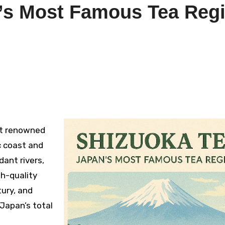
n’s Most Famous Tea Reg
t renowned
c coast and
dant rivers,
gh-quality
tury, and
Japan’s total