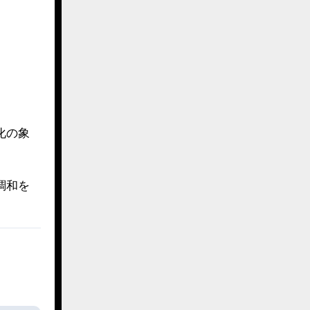
。
化の象
調和を