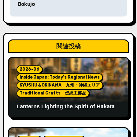
Bokujo
ビ
ゲ
ー
シ
関連投稿
ョ
ン
2026-06
Inside Japan: Today’s Regional News
KYUSHU＆OKINAWA 九州・沖縄エリア
Traditional Crafts 伝統工芸品
Lanterns Lighting the Spirit of Hakata
Gion Yamakasa