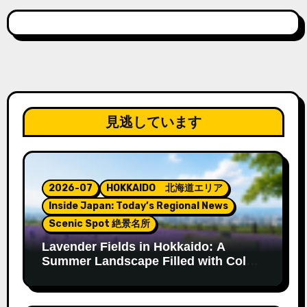
見逃しています
2026-07
HOKKAIDO 北海道エリア
Inside Japan: Today’s Regional News
Scenic Spot 絶景名所
Lavender Fields in Hokkaido: A
Summer Landscape Filled with Color
and Fragrance