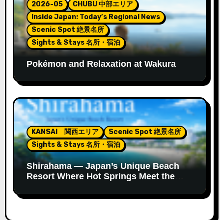
2026-05
CHUBU 中部エリア
Inside Japan: Today’s Regional News
Scenic Spot 絶景名所
Sights & Stays 名所・宿泊
Pokémon and Relaxation at Wakura
Onsen’s New Footbath
KANSAI 関西エリア
Scenic Spot 絶景名所
Sights & Stays 名所・宿泊
Shirahama — Japan’s Unique Beach
Resort Where Hot Springs Meet the
Ocean