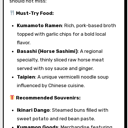
should not miss:
Must-Try Food:
Kumamoto Ramen
: Rich, pork-based broth
topped with garlic chips for a bold local
flavor.
Basashi (Horse Sashimi)
: A regional
specialty, thinly sliced raw horse meat
served with soy sauce and ginger.
Taipien
: A unique vermicelli noodle soup
influenced by Chinese cuisine.
Recommended Souvenirs:
Ikinari Dango
: Steamed buns filled with
sweet potato and red bean paste.
Kumamon Goods
: Merchandise featuring