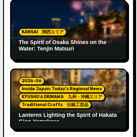
KANSAI 関西エリア
The Spirit of Osaka Shines on the
Water: Tenjin Matsuri
2026-06
Inside Japan: Today’s Regional News
KYUSHU＆OKINAWA 九州・沖縄エリア
Traditional Crafts 伝統工芸品
Lanterns Lighting the Spirit of Hakata
Gion Yamakasa