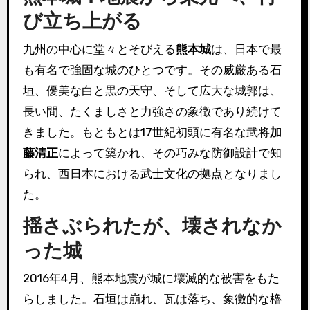
び立ち上がる
九州の中心に堂々とそびえる
熊本城
は、日本で最
も有名で強固な城のひとつです。その威厳ある石
垣、優美な白と黒の天守、そして広大な城郭は、
長い間、たくましさと力強さの象徴であり続けて
きました。もともとは17世紀初頭に有名な武将
加
藤清正
によって築かれ、その巧みな防御設計で知
られ、西日本における武士文化の拠点となりまし
た。
揺さぶられたが、壊されなか
った城
2016年4月、熊本地震が城に壊滅的な被害をもた
らしました。石垣は崩れ、瓦は落ち、象徴的な櫓