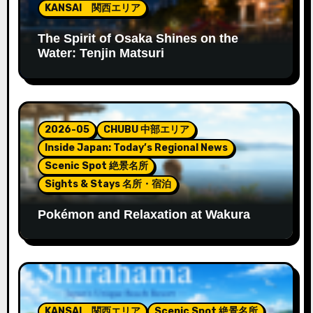
KANSAI 関西エリア
The Spirit of Osaka Shines on the
Water: Tenjin Matsuri
2026-05
CHUBU 中部エリア
Inside Japan: Today’s Regional News
Scenic Spot 絶景名所
Sights & Stays 名所・宿泊
Pokémon and Relaxation at Wakura
Onsen’s New Footbath
KANSAI 関西エリア
Scenic Spot 絶景名所