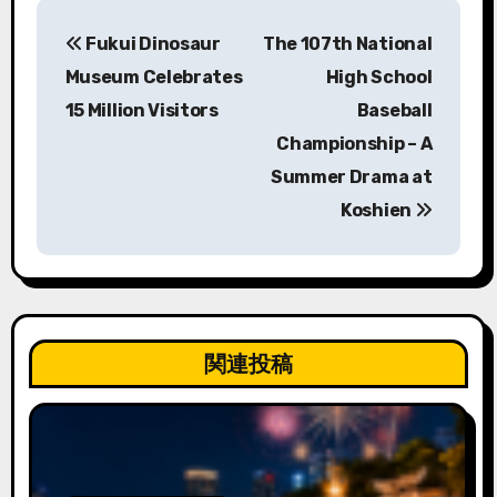
投
Fukui Dinosaur
The 107th National
稿
Museum Celebrates
High School
ナ
15 Million Visitors
Baseball
Championship – A
ビ
Summer Drama at
ゲ
Koshien
ー
シ
ョ
関連投稿
ン