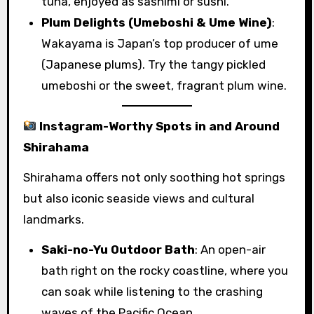
tuna, enjoyed as sashimi or sushi.
Plum Delights (Umeboshi & Ume Wine)
:
Wakayama is Japan’s top producer of ume
(Japanese plums). Try the tangy pickled
umeboshi or the sweet, fragrant plum wine.
Instagram-Worthy Spots in and Around
Shirahama
Shirahama offers not only soothing hot springs
but also iconic seaside views and cultural
landmarks.
Saki-no-Yu Outdoor Bath
: An open-air
bath right on the rocky coastline, where you
can soak while listening to the crashing
waves of the Pacific Ocean.