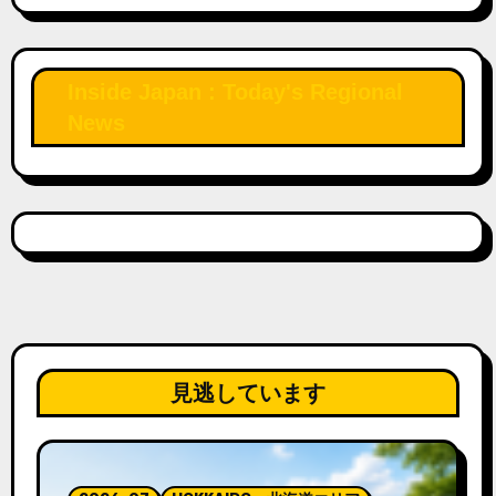
Inside Japan : Today's Regional
News
見逃しています