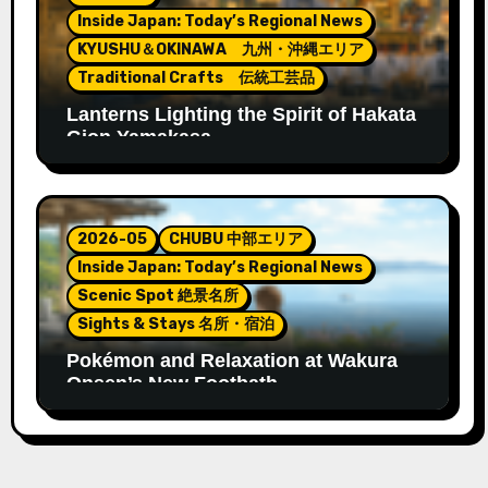
Inside Japan: Today’s Regional News
KYUSHU＆OKINAWA 九州・沖縄エリア
Traditional Crafts 伝統工芸品
Lanterns Lighting the Spirit of Hakata
Gion Yamakasa
2026-05
CHUBU 中部エリア
Inside Japan: Today’s Regional News
Scenic Spot 絶景名所
Sights & Stays 名所・宿泊
Pokémon and Relaxation at Wakura
Onsen’s New Footbath