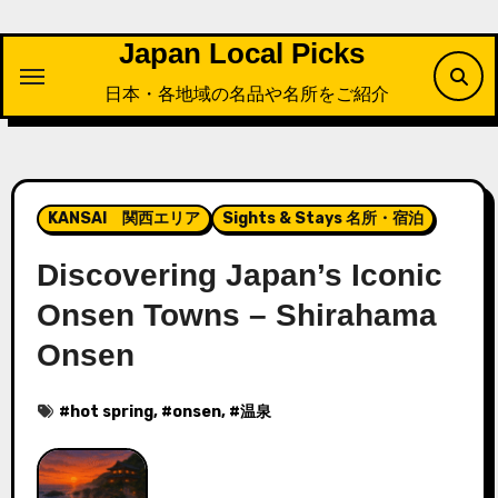
内
容
Japan Local Picks
を
日本・各地域の名品や名所をご紹介
ス
キ
ッ
プ
KANSAI 関西エリア
Sights & Stays 名所・宿泊
Discovering Japan’s Iconic
Onsen Towns – Shirahama
Onsen
#
hot spring
, #
onsen
, #
温泉