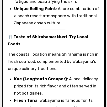
fatigue and beautifying the skin.
Unique Selling Point
: A rare combination of
a beach resort atmosphere with traditional
Japanese onsen culture.
Taste of Shirahama: Must-Try Local
Foods
The coastal location means Shirahama is rich in
fresh seafood, complemented by Wakayama’s
unique culinary traditions.
Kue (Longtooth Grouper)
: A local delicacy,
prized for its rich flavor and often served in
hot pot dishes.
Fresh Tuna
: Wakayama is famous for its