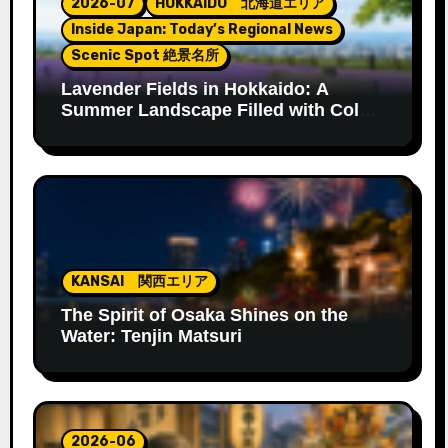
2026-07
HOKKAIDO 北海道エリア
Inside Japan: Today’s Regional News
Scenic Spot 絶景名所
Lavender Fields in Hokkaido: A
Summer Landscape Filled with Color
and Fragrance
KANSAI 関西エリア
The Spirit of Osaka Shines on the
Water: Tenjin Matsuri
2026-06