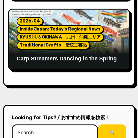
2026-04
Inside Japan: Today’s Regional News
KYUSHU＆OKINAWA 九州・沖縄エリア
Traditional Crafts 伝統工芸品
Carp Streamers Dancing in the Spring
Sky: A Japanese Tradition of Hope and
Growth
Looking for Tips? / おすすめ情報を検索！