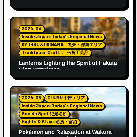
2026-06
Inside Japan: Today’s Regional News
KYUSHU＆OKINAWA 九州・沖縄エリア
Traditional Crafts 伝統工芸品
Lanterns Lighting the Spirit of Hakata
Gion Yamakasa
2026-05
CHUBU 中部エリア
Inside Japan: Today’s Regional News
Scenic Spot 絶景名所
Sights & Stays 名所・宿泊
Pokémon and Relaxation at Wakura