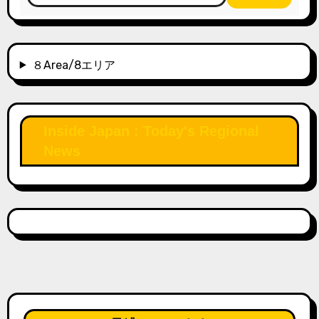
８Area/8エリア
Inside Japan : Today's Regional
News