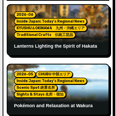
シ
ョ
2026-06
ン
Inside Japan: Today’s Regional News
KYUSHU＆OKINAWA 九州・沖縄エリア
Traditional Crafts 伝統工芸品
Lanterns Lighting the Spirit of Hakata
Gion Yamakasa
2026-05
CHUBU 中部エリア
Inside Japan: Today’s Regional News
Scenic Spot 絶景名所
Sights & Stays 名所・宿泊
Pokémon and Relaxation at Wakura
Onsen’s New Footbath