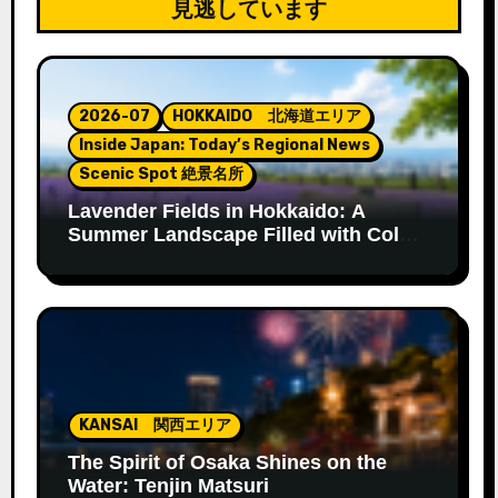
見逃しています
2026-07
HOKKAIDO 北海道エリア
Inside Japan: Today’s Regional News
Scenic Spot 絶景名所
Lavender Fields in Hokkaido: A
Summer Landscape Filled with Color
and Fragrance
KANSAI 関西エリア
The Spirit of Osaka Shines on the
Water: Tenjin Matsuri