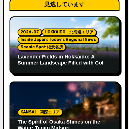
見逃しています
2026-07
HOKKAIDO 北海道エリア
Inside Japan: Today’s Regional News
Scenic Spot 絶景名所
Lavender Fields in Hokkaido: A
Summer Landscape Filled with Color
and Fragrance
KANSAI 関西エリア
The Spirit of Osaka Shines on the
Water: Tenjin Matsuri