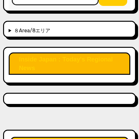
８Area/8エリア
Inside Japan : Today's Regional
News