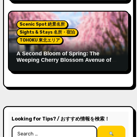
Scenic Spot 絶景名所
Sights & Stays 名所・宿泊
TOHOKU 東北エリア
A Second Bloom of Spring: The
Weeping Cherry Blossom Avenue of
Kitakata
Looking for Tips? / おすすめ情報を検索！