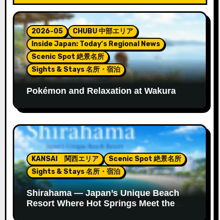
シ
ョ
2026-05
CHUBU 中部エリア
ン
Inside Japan: Today’s Regional News
Scenic Spot 絶景名所
Sights & Stays 名所・宿泊
Pokémon and Relaxation at Wakura
Onsen’s New Footbath
KANSAI 関西エリア
Scenic Spot 絶景名所
Sights & Stays 名所・宿泊
Shirahama — Japan’s Unique Beach
Resort Where Hot Springs Meet the
Ocean