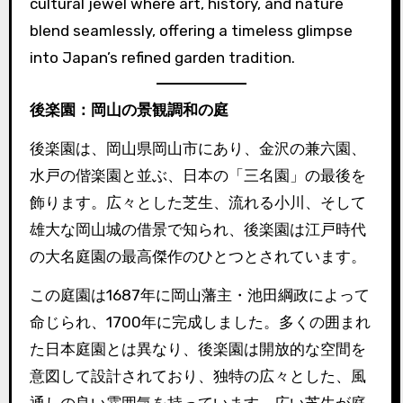
cultural jewel where art, history, and nature
blend seamlessly, offering a timeless glimpse
into Japan’s refined garden tradition.
後楽園：岡山の景観調和の庭
後楽園は、岡山県岡山市にあり、金沢の兼六園、
水戸の偕楽園と並ぶ、日本の「三名園」の最後を
飾ります。広々とした芝生、流れる小川、そして
雄大な岡山城の借景で知られ、後楽園は江戸時代
の大名庭園の最高傑作のひとつとされています。
この庭園は1687年に岡山藩主・池田綱政によって
命じられ、1700年に完成しました。多くの囲まれ
た日本庭園とは異なり、後楽園は開放的な空間を
意図して設計されており、独特の広々とした、風