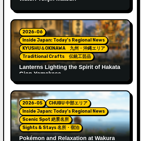
2026-06
Inside Japan: Today’s Regional News
KYUSHU＆OKINAWA 九州・沖縄エリア
Traditional Crafts 伝統工芸品
Lanterns Lighting the Spirit of Hakata
Gion Yamakasa
2026-05
CHUBU 中部エリア
Inside Japan: Today’s Regional News
Scenic Spot 絶景名所
Sights & Stays 名所・宿泊
Pokémon and Relaxation at Wakura