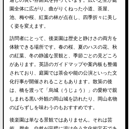
通しの良い雰囲気を持っています。広い芝生が庭
園全体に広がり、曲がりくねった小道、茶屋、
池、梅や桜、紅葉の林が点在し、四季折々に美し
く姿を変えます。
訪問者にとって、後楽園は歴史と静けさの両方を
体験できる場所です。春の桜、夏のハスの花、秋
の紅葉、冬の静謐な景観と、季節ごとの見どころ
があります。英語のガイドマップや案内板も整備
されており、庭園では茶会や能の公演といった文
化行事が開催されることもあります。散策の後
は、橋を渡って「烏城（うじょう）」の愛称で親
しまれる黒い外観の岡山城を訪れたり、岡山名物
のばらずしを味わうのもおすすめです。
後楽園は単なる景観ではありません。それは芸
術、歴史、自然が完璧に溶け合う文化的宝石であ