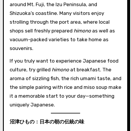
around Mt. Fuji, the Izu Peninsula, and
Shizuoka’s coastline. Many visitors enjoy
strolling through the port area, where local
shops sell freshly prepared
himono
as well as
vacuum-packed varieties to take home as
souvenirs.
If you truly want to experience Japanese food
culture, try grilled
himono
at breakfast. The
aroma of sizzling fish, the rich umami taste, and
the simple pairing with rice and miso soup make
it a memorable start to your day—something
uniquely Japanese.
沼津ひもの：日本の朝の伝統の味