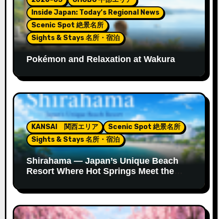
Inside Japan: Today’s Regional News
Scenic Spot 絶景名所
Sights & Stays 名所・宿泊
Pokémon and Relaxation at Wakura
Onsen’s New Footbath
KANSAI 関西エリア
Scenic Spot 絶景名所
Sights & Stays 名所・宿泊
Shirahama — Japan’s Unique Beach
Resort Where Hot Springs Meet the
Ocean