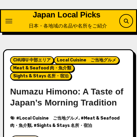
内
容
Japan Local Picks
を
日本・各地域の名品や名所をご紹介
ス
キ
ッ
プ
CHUBU 中部エリア
Local Cuisine ご当地グルメ
Meat & Seafood 肉・魚介類
Sights & Stays 名所・宿泊
Numazu Himono: A Taste of
Japan’s Morning Tradition
#
Local Cuisine ご当地グルメ
, #
Meat & Seafood
肉・魚介類
, #
Sights & Stays 名所・宿泊