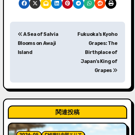
投
A Sea of Salvia
Fukuoka’s Kyoho
稿
Blooms on Awaji
Grapes: The
ナ
Island
Birthplace of
Japan’s King of
ビ
Grapes
ゲ
ー
シ
ョ
関連投稿
ン
2026-05
CHUBU 中部エリア