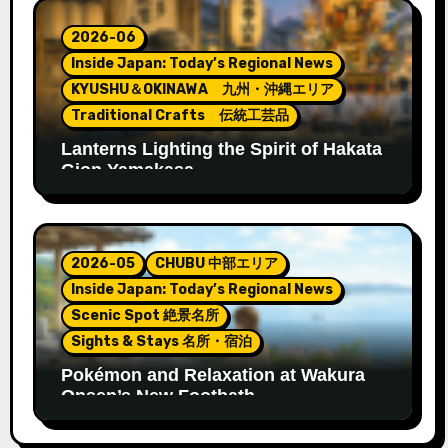
2026-06
Inside Japan: Today’s Regional News
KYUSHU＆OKINAWA 九州・沖縄エリア
Traditional Crafts 伝統工芸品
Lanterns Lighting the Spirit of Hakata
Gion Yamakasa
2026-05
CHUBU 中部エリア
Inside Japan: Today’s Regional News
Scenic Spot 絶景名所
Sights & Stays 名所・宿泊
Pokémon and Relaxation at Wakura
Onsen’s New Footbath