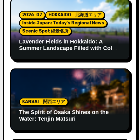
2026-07
HOKKAIDO 北海道エリア
Inside Japan: Today’s Regional News
Scenic Spot 絶景名所
Lavender Fields in Hokkaido: A
Summer Landscape Filled with Color
and Fragrance
KANSAI 関西エリア
The Spirit of Osaka Shines on the
Water: Tenjin Matsuri