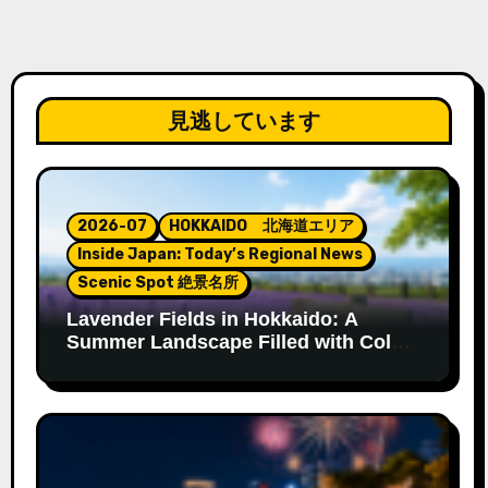
見逃しています
2026-07
HOKKAIDO 北海道エリア
Inside Japan: Today’s Regional News
Scenic Spot 絶景名所
Lavender Fields in Hokkaido: A
Summer Landscape Filled with Color
and Fragrance