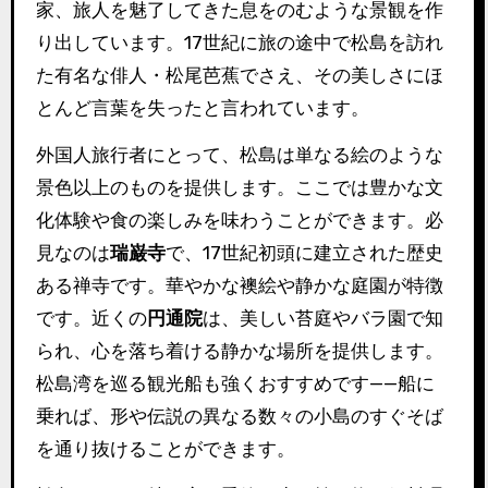
家、旅人を魅了してきた息をのむような景観を作
り出しています。17世紀に旅の途中で松島を訪れ
た有名な俳人・松尾芭蕉でさえ、その美しさにほ
とんど言葉を失ったと言われています。
外国人旅行者にとって、松島は単なる絵のような
景色以上のものを提供します。ここでは豊かな文
化体験や食の楽しみを味わうことができます。必
見なのは
瑞巌寺
で、17世紀初頭に建立された歴史
ある禅寺です。華やかな襖絵や静かな庭園が特徴
です。近くの
円通院
は、美しい苔庭やバラ園で知
られ、心を落ち着ける静かな場所を提供します。
松島湾を巡る観光船も強くおすすめです——船に
乗れば、形や伝説の異なる数々の小島のすぐそば
を通り抜けることができます。