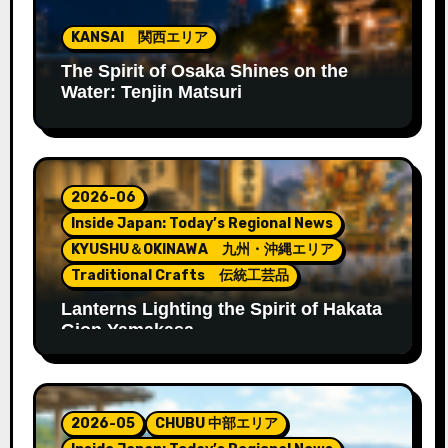
KANSAI 関西エリア
The Spirit of Osaka Shines on the
Water: Tenjin Matsuri
2026-06
Inside Japan: Today’s Regional News
KYUSHU＆OKINAWA 九州・沖縄エリア
Traditional Crafts 伝統工芸品
Lanterns Lighting the Spirit of Hakata
Gion Yamakasa
2026-05
CHUBU 中部エリア