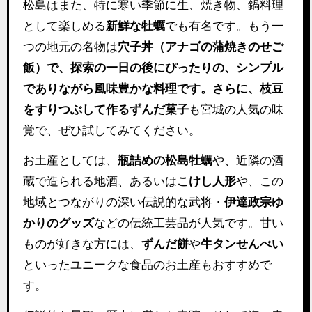
松島はまた、特に寒い季節に生、焼き物、鍋料理
として楽しめる
新鮮な牡蠣
でも有名です。もう一
つの地元の名物は
穴子丼（アナゴの蒲焼きのせご
飯）で、探索の一日の後にぴったりの、シンプル
でありながら風味豊かな料理です。さらに、枝豆
をすりつぶして作るずんだ菓子
も宮城の人気の味
覚で、ぜひ試してみてください。
お土産としては、
瓶詰めの松島牡蠣
や、近隣の酒
蔵で造られる地酒、あるいは
こけし人形
や、この
地域とつながりの深い伝説的な武将・
伊達政宗ゆ
かりのグッズ
などの伝統工芸品が人気です。甘い
ものが好きな方には、
ずんだ餅
や
牛タンせんべい
といったユニークな食品のお土産もおすすめで
す。