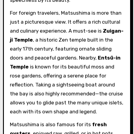
For foreign travelers, Matsushima is more than
just a picturesque view. It offers a rich cultural
and culinary experience. A must-see is
Zuigan-
ji Temple
, a historic Zen temple built in the
early 17th century, featuring ornate sliding
doors and peaceful gardens. Nearby,
Entsū-in
Temple
is known for its beautiful moss and
rose gardens, offering a serene place for
reflection. Taking a sightseeing boat around
the bay is also highly recommended—the cruise
allows you to glide past the many unique islets,
each with its own shape and legend.
Matsushima is also famous for its
fresh
oysters
, enjoyed raw, grilled, or in hot pots,