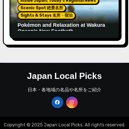
Inside Japan: Today’s Regional News
Scenic Spot 絶景名所
Sights & Stays 名所・宿泊
Pokémon and Relaxation at Wakura
Onsen’s New Footbath
Japan Local Picks
日本・各地域の名品や名所をご紹介
Copyright © 2025 Japan Local Picks. All rights reserved.