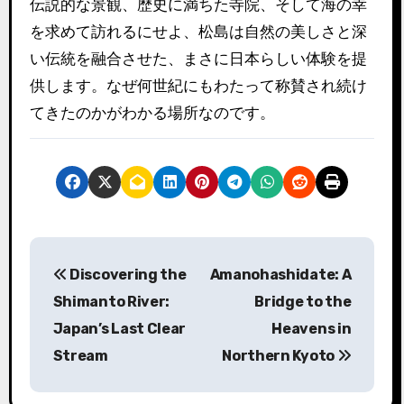
伝説的な景観、歴史に満ちた寺院、そして海の幸
を求めて訪れるにせよ、松島は自然の美しさと深
い伝統を融合させた、まさに日本らしい体験を提
供します。なぜ何世紀にもわたって称賛され続け
てきたのかがわかる場所なのです。
投
Discovering the
Amanohashidate: A
稿
Shimanto River:
Bridge to the
ナ
Japan’s Last Clear
Heavens in
Stream
Northern Kyoto
ビ
ゲ