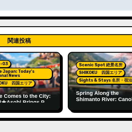
関連投稿
-03
Scenic Spot 絶景名所
e Japan: Today’s
SHIKOKU 四国エリア
onal News
Sights & Stays 名所・宿
KOKU 四国エリア
Spring Along the
 Comes to the City:
Shimanto River: Cano
i★Asobi Brings Pop
Flowers and Cherry
re to Tokushima
Blossoms in Rural Ko