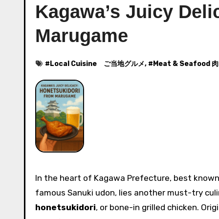
Kagawa’s Juicy Deli
Marugame
#
Local Cuisine ご当地グルメ
, #
Meat & Seafood
In the heart of Kagawa Prefecture, best known for its world-
famous Sanuki udon, lies another must-try culi
honetsukidori
, or bone-in grilled chicken. Orig