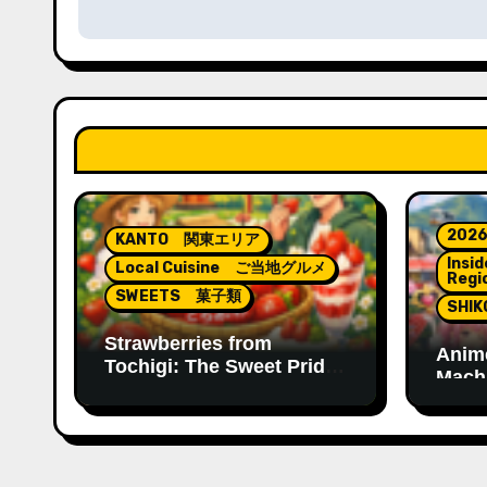
ナ
ビ
ゲ
ー
シ
ョ
2026
KANTO 関東エリア
Insid
Local Cuisine ご当地グルメ
ン
Regi
SWEETS 菓子類
SHI
Strawberries from
Anime
Tochigi: The Sweet Pride
Mach
of Japan’s “Strawberry
Cultu
Kingdom”