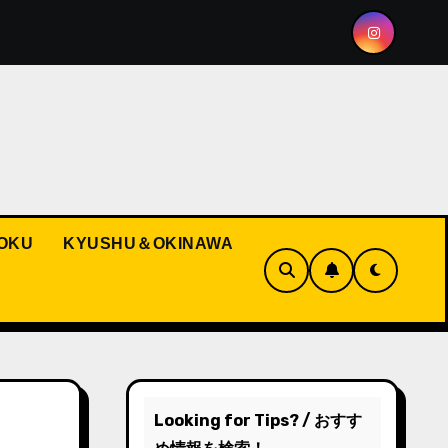
ting the Spirit of Hakata Gion Yamakasa
Pokémon and
OKU
KYUSHU＆OKINAWA
Looking for Tips? / おすす