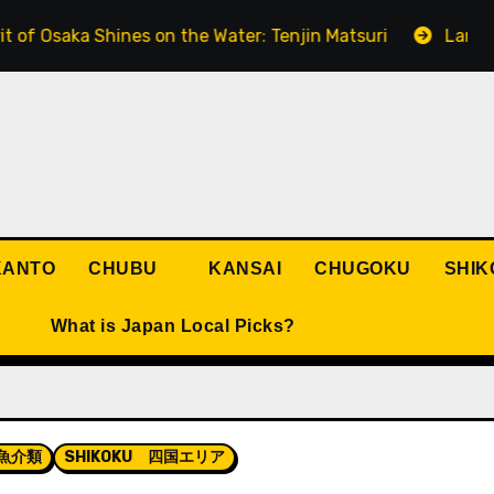
aka Shines on the Water: Tenjin Matsuri
Lanterns Ligh
KANTO
CHUBU
KANSAI
CHUGOKU
SHIK
What is Japan Local Picks?
・魚介類
SHIKOKU 四国エリア