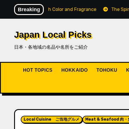
内
ape Filled with Color and Fragrance
Breaking
The Spirit of Os
容
を
ス
Japan Local Picks
キ
ッ
日本・各地域の名品や名所をご紹介
プ
HOT TOPICS
HOKKAIDO
TOHOKU
Local Cuisine ご当地グルメ
Meat & Seafood 肉