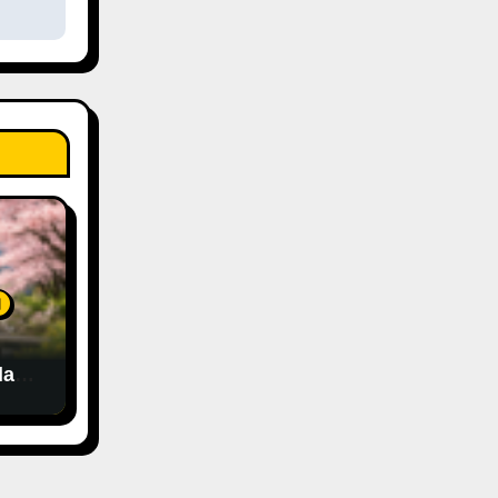
泊
la
chi