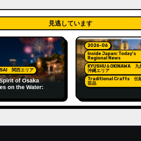
見逃しています
2026-06
Inside Japan: Today’s
Regional News
KYUSHU＆OKINAWA 
NSAI 関西エリア
沖縄エリア
Traditional Crafts 
Spirit of Osaka
芸品
es on the Water:
in Matsuri
Lanterns Lighting th
Spirit of Hakata Gion
Yamakasa