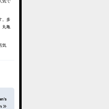
人気で
す。多
。丸亀
活気
an’s
on