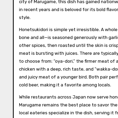
city of Marugame, this dish has gained nationw
in recent years and is beloved for its bold flav
style.
Honetsukidori is simple yet irresistible. A whol
bone and all—is seasoned generously with garli
other spices, then roasted until the skin is cri
meat is bursting with juices. There are typicall
to choose from: “oya-dori,” the firmer meat of
chicken with a deep, rich taste, and “wakka-dor
and juicy meat of a younger bird. Both pair perf
cold beer, making it a favorite among locals.
While restaurants across Japan now serve hone
Marugame remains the best place to savor the 
local eateries specialize in the dish, serving it