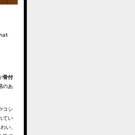
that
が
骨付
感のあ
やコシ
れてい
味わい、