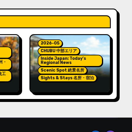
2026-05
CHUBU 中部エリア
Inside Japan: Today’s
九州・
Regional News
Scenic Spot 絶景名所
伝統工
Sights & Stays 名所・宿泊
e
Pokémon and Relaxation
at Wakura Onsen’s New
Footbath