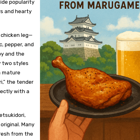
ide popularity
ors and hearty
e chicken leg—
c, pepper, and
spy and the
y two styles
 a mature
i,” the tender
ectly with a
tsukidori,
original. Many
 fresh from the