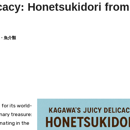
cacy: Honetsukidori from
 肉・魚介類
nary treasure:
inating in the