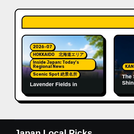
2026-07
HOKKAIDO 北海道エリア
Inside Japan: Today’s
Regional News
KA
Scenic Spot 絶景名所
The 
Shin
Lavender Fields in
Tenj
Hokkaido: A Summer
Landscape Filled with
Color and Fragrance
Japan Local Picks