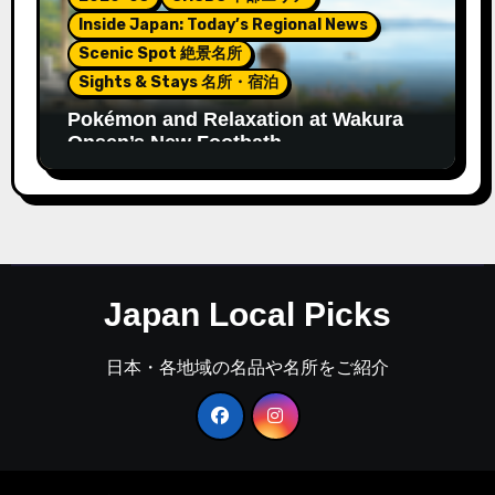
Inside Japan: Today’s Regional News
Scenic Spot 絶景名所
Sights & Stays 名所・宿泊
Pokémon and Relaxation at Wakura
Onsen’s New Footbath
Japan Local Picks
日本・各地域の名品や名所をご紹介