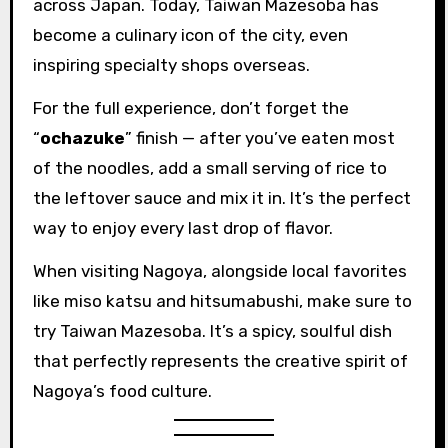
across Japan. Today, Taiwan Mazesoba has
become a culinary icon of the city, even
inspiring specialty shops overseas.
For the full experience, don’t forget the
“
ochazuke
” finish — after you’ve eaten most
of the noodles, add a small serving of rice to
the leftover sauce and mix it in. It’s the perfect
way to enjoy every last drop of flavor.
When visiting Nagoya, alongside local favorites
like miso katsu and hitsumabushi, make sure to
try Taiwan Mazesoba. It’s a spicy, soulful dish
that perfectly represents the creative spirit of
Nagoya’s food culture.