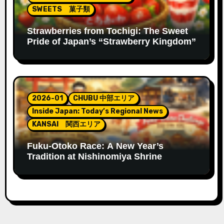
SWEETS 菓子類
Strawberries from Tochigi: The Sweet
Pride of Japan’s “Strawberry Kingdom”
2026-01
CHUBU 中部エリア
Inside Japan: Today’s Regional News
KANSAI 関西エリア
Fuku-Otoko Race: A New Year’s
Tradition at Nishinomiya Shrine