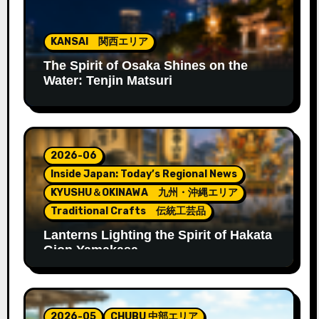
KANSAI 関西エリア
The Spirit of Osaka Shines on the
Water: Tenjin Matsuri
2026-06
Inside Japan: Today’s Regional News
KYUSHU＆OKINAWA 九州・沖縄エリア
Traditional Crafts 伝統工芸品
Lanterns Lighting the Spirit of Hakata
Gion Yamakasa
2026-05
CHUBU 中部エリア