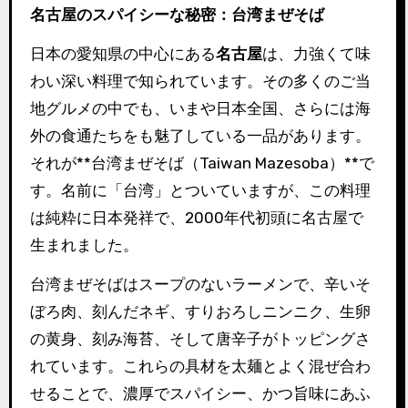
名古屋のスパイシーな秘密：台湾まぜそば
日本の愛知県の中心にある
名古屋
は、力強くて味
わい深い料理で知られています。その多くのご当
地グルメの中でも、いまや日本全国、さらには海
外の食通たちをも魅了している一品があります。
それが**台湾まぜそば（Taiwan Mazesoba）**で
す。名前に「台湾」とついていますが、この料理
は純粋に日本発祥で、2000年代初頭に名古屋で
生まれました。
台湾まぜそばはスープのないラーメンで、辛いそ
ぼろ肉、刻んだネギ、すりおろしニンニク、生卵
の黄身、刻み海苔、そして唐辛子がトッピングさ
れています。これらの具材を太麺とよく混ぜ合わ
せることで、濃厚でスパイシー、かつ旨味にあふ