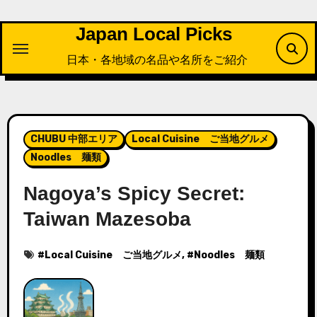
内
容
Japan Local Picks
を
日本・各地域の名品や名所をご紹介
ス
キ
ッ
プ
CHUBU 中部エリア
Local Cuisine ご当地グルメ
Noodles 麺類
Nagoya’s Spicy Secret:
Taiwan Mazesoba
#
Local Cuisine ご当地グルメ
, #
Noodles 麺類