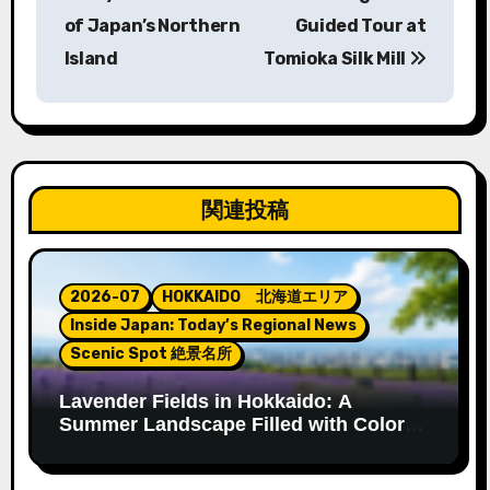
ナ
of Japan’s Northern
Guided Tour at
Island
Tomioka Silk Mill
ビ
ゲ
ー
シ
関連投稿
ョ
ン
2026-07
HOKKAIDO 北海道エリア
Inside Japan: Today’s Regional News
Scenic Spot 絶景名所
Lavender Fields in Hokkaido: A
Summer Landscape Filled with Color
and Fragrance