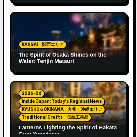
KANSAI 関西エリア
The Spirit of Osaka Shines on the
Water: Tenjin Matsuri
2026-06
Inside Japan: Today’s Regional News
KYUSHU＆OKINAWA 九州・沖縄エリア
Traditional Crafts 伝統工芸品
Lanterns Lighting the Spirit of Hakata
Gion Yamakasa