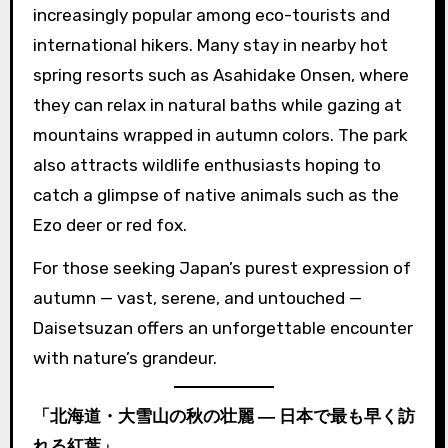
increasingly popular among eco-tourists and
international hikers. Many stay in nearby hot
spring resorts such as Asahidake Onsen, where
they can relax in natural baths while gazing at
mountains wrapped in autumn colors. The park
also attracts wildlife enthusiasts hoping to
catch a glimpse of native animals such as the
Ezo deer or red fox.
For those seeking Japan’s purest expression of
autumn — vast, serene, and untouched —
Daisetsuzan offers an unforgettable encounter
with nature’s grandeur.
「北海道・大雪山の秋の壮麗 ― 日本で最も早く訪
れる紅葉」