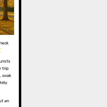
check
/
urists
 trip
n, soak
illy
ut an