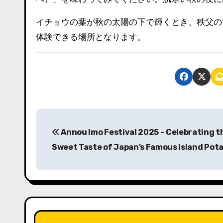
イチョウの葉が秋の太陽の下で輝くとき、秩父の
体験できる場所となります。
投
Annou Imo Festival 2025 – Celebrating t
稿
Sweet Taste of Japan’s Famous Island Pot
ナ
ビ
ゲ
ー