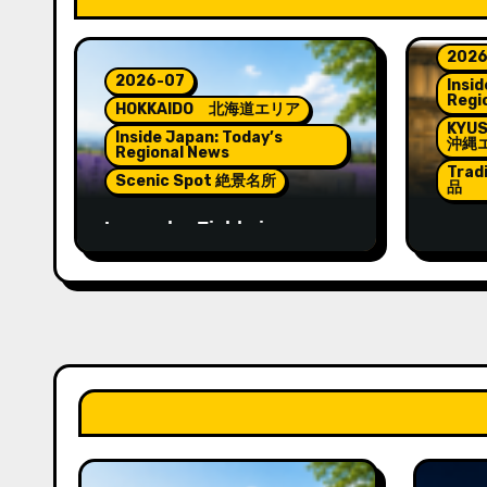
シ
2026
ョ
2026-07
Insid
Regi
HOKKAIDO 北海道エリア
ン
KYU
Inside Japan: Today’s
沖縄
Regional News
Trad
Scenic Spot 絶景名所
品
Lavender Fields in
Lante
Hokkaido: A Summer
Spiri
Landscape Filled with
Yama
Color and Fragrance