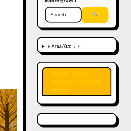
め情報を検索！
８Area/8エリア
Inside Japan :
Today's Regional
News