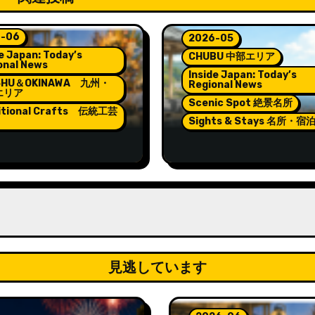
-06
2026-05
e Japan: Today’s
CHUBU 中部エリア
onal News
Inside Japan: Today’s
SHU＆OKINAWA 九州・
Regional News
エリア
Scenic Spot 絶景名所
itional Crafts 伝統工芸
Sights & Stays 名所・宿
rns Lighting the
Pokémon and Relaxat
t of Hakata Gion
at Wakura Onsen’s N
kasa
Footbath
見逃しています