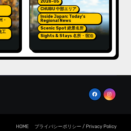
2026-05
CHUBU 中部エリア
Inside Japan: Today’s
九州・
Regional News
Scenic Spot 絶景名所
伝統工
Sights & Stays 名所・宿泊
e
Pokémon and Relaxation
at Wakura Onsen’s New
Footbath
HOME
プライバシーポリシー / Privacy Policy