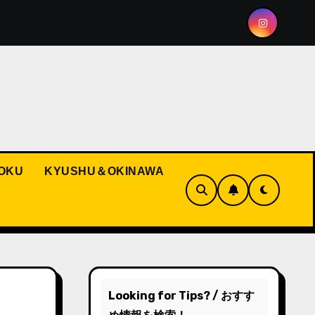
ghting the Spirit of Hakata Gion Yamakasa
Pokémon a
OKU
KYUSHU＆OKINAWA
Looking for Tips? / おすす