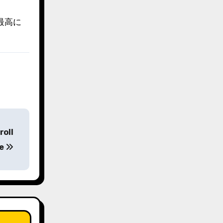
最高に
roll
le