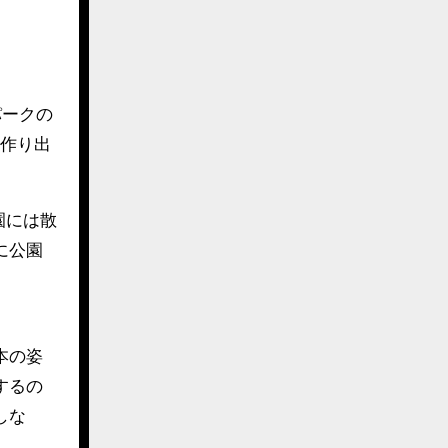
パークの
を作り出
園には散
に公園
本の姿
するの
しな