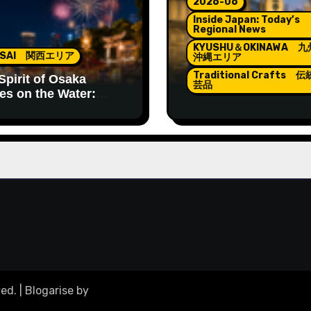
2026-06
Inside Japan: Today’s
Regional News
KYUSHU＆OKINAWA 
NSAI 関西エリア
沖縄エリア
Traditional Crafts 
Spirit of Osaka
芸品
es on the Water:
in Matsuri
Lanterns Lighting th
Spirit of Hakata Gion
Yamakasa
ved.
|
Blogarise
by