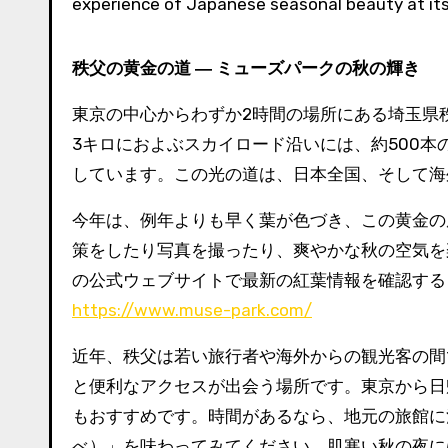
experience of Japanese seasonal beauty at its 
秩父の黄金の道
―
ミューズパークの秋の輝き
東京の中心からわずか2時間の場所にある埼玉県
3キロにおよぶスカイロード沿いには、約500
しています。この光の道は、日本全国、そして海
今年は、例年よりも早く葉が色づき、この黄金の
策をしたり写真を撮ったり、爽やかな秋の空気を
の公式ウェブサイトで最新の紅葉情報を確認する
https://www.muse-park.com/
近年、秩父は若い旅行者や海外からの観光客の間
と便利なアクセスが出会う場所です。東京から日
もおすすめです。時間があるなら、地元の旅館に
べ）」を味わってみてください。肌寒い秋の夜に