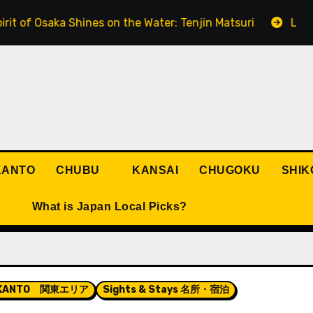
 Osaka Shines on the Water: Tenjin Matsuri
Lanterns Li
KANTO
CHUBU
KANSAI
CHUGOKU
SHIK
What is Japan Local Picks?
KANTO 関東エリア
Sights & Stays 名所・宿泊