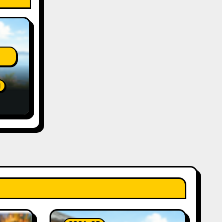
泊
ion
ew