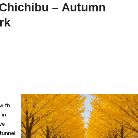
 Chichibu – Autumn
rk
 with
 in
ve
 tunnel