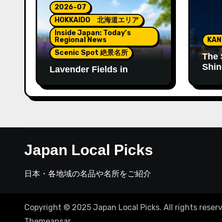
2026-07
HOKKAIDO 北海道エリア
Inside Japan: Today’s
Regional News
KA
Scenic Spot 絶景名所
The 
Shin
Lavender Fields in
Tenj
Hokkaido: A Summer
Landscape Filled with
Color and Fragrance
Japan Local Picks
日本・各地域の名品や名所をご紹介
Copyright © 2025 Japan Local Picks. All rights reser
Themeansar
。