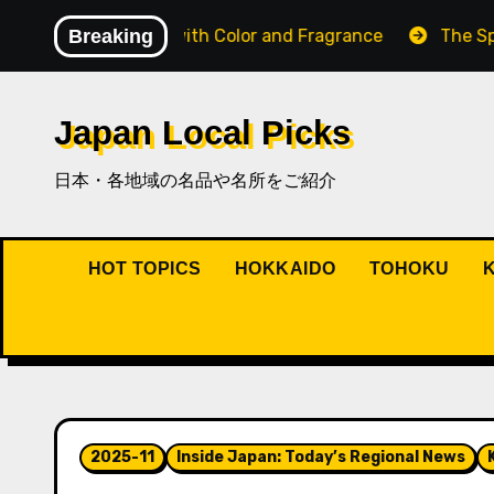
内
dscape Filled with Color and Fragrance
Breaking
The Spirit of
容
を
ス
Japan Local Picks
キ
ッ
日本・各地域の名品や名所をご紹介
プ
HOT TOPICS
HOKKAIDO
TOHOKU
2025-11
Inside Japan: Today’s Regional News