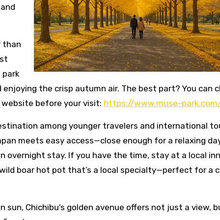
 and
r than
st
 park
and enjoying the crisp autumn air. The best part? You can 
l website before your visit:
https://www.muse-park.com
estination among younger travelers and international to
 Japan meets easy access—close enough for a relaxing day
 overnight stay. If you have the time, stay at a local in
 wild boar hot pot that’s a local specialty—perfect for a ch
sun, Chichibu’s golden avenue offers not just a view, b