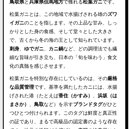
鳥取県
と
兵庫県但馬地方
で獲れる
松葉ガニ
です。
松葉ガニとは、この地域で水揚げされる雄の
ズワ
イガニ
のことを指します。その上品な甘み、しっ
かりとした身の食感、そして堂々とした大きさ
で、古くから冬の海の王として知られています。
刺身
、
ゆでガニ
、
カニ鍋
など、どの調理法でも繊
細な旨味が引き立ち、日本の「旬を味わう」食文
化の真髄を感じさせます。
松葉ガニを特別な存在にしているのは、その
厳格
な品質管理
です。基準を満たしたカニには、水揚
げされた港（たとえば
香住（かすみ）
、
浜坂（は
まさか）
、
鳥取
など）を示す
ブランドタグ
がひと
つひとつ付けられます。このタグは鮮度と真正性
の証であり、まるで高級品の認定書のような存在