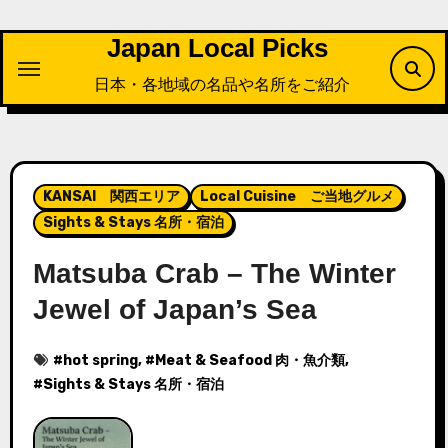
内
容
Japan Local Picks
を
日本・各地域の名品や名所をご紹介
ス
キ
ッ
プ
KANSAI 関西エリア
Local Cuisine ご当地グルメ
Sights & Stays 名所・宿泊
Matsuba Crab – The Winter
Jewel of Japan’s Sea
#
hot spring
, #
Meat & Seafood 肉・魚介類
,
#
Sights & Stays 名所・宿泊