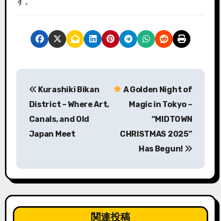
す。
投
Kurashiki Bikan
A Golden Night of
稿
District – Where Art,
Magic in Tokyo –
ナ
Canals, and Old
“MIDTOWN
Japan Meet
CHRISTMAS 2025”
ビ
Has Begun!
ゲ
ー
シ
ョ
関連投稿