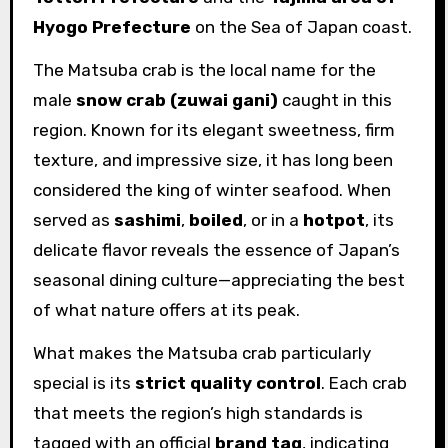
Hyogo Prefecture
on the Sea of Japan coast.
The Matsuba crab is the local name for the
male
snow crab (zuwai gani)
caught in this
region. Known for its elegant sweetness, firm
texture, and impressive size, it has long been
considered the king of winter seafood. When
served as
sashimi
,
boiled
, or in a
hotpot
, its
delicate flavor reveals the essence of Japan’s
seasonal dining culture—appreciating the best
of what nature offers at its peak.
What makes the Matsuba crab particularly
special is its
strict quality control
. Each crab
that meets the region’s high standards is
tagged with an official
brand tag
, indicating