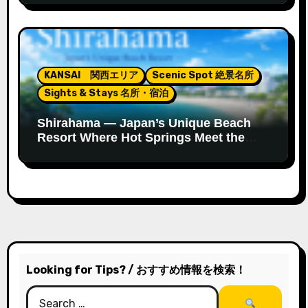
KANSAI 関西エリア
Scenic Spot 絶景名所
Sights & Stays 名所・宿泊
Shirahama — Japan’s Unique Beach
Resort Where Hot Springs Meet the
Ocean
Looking for Tips? / おすすめ情報を検索！