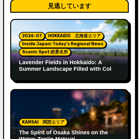
見逃しています
2026-07
HOKKAIDO 北海道エリア
Inside Japan: Today’s Regional News
Scenic Spot 絶景名所
Lavender Fields in Hokkaido: A
Summer Landscape Filled with Color
and Fragrance
KANSAI 関西エリア
The Spirit of Osaka Shines on the
Water: Tenjin Matsuri