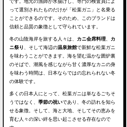
です。地元の漁師が水揚げし、専門の検査員によ
って選別されたものだけが「松葉ガニ」と名乗る
ことができるのです。そのため、このブランドは
信頼と品質の象徴として守られています。
冬の山陰海岸を旅する人々は、
カニ会席料理
、
カ
ニ祭り
、そして海辺の
温泉旅館
で新鮮な松葉ガニ
を味わうことができます。海を望む温かな囲炉裏
のそばで、潮風を感じながら甘く濃厚なカニの身
を味わう時間は、日本ならではの忘れられない冬
の体験です。
多くの日本人にとって、松葉ガニは単なるごちそ
うではなく、
季節の祝い
であり、冬の訪れを知ら
せる象徴。そして、海と大地、そしてその恵みを
育む人々の深い絆を思い起こさせる存在なので