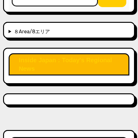
８Area/8エリア
Inside Japan : Today's Regional
News