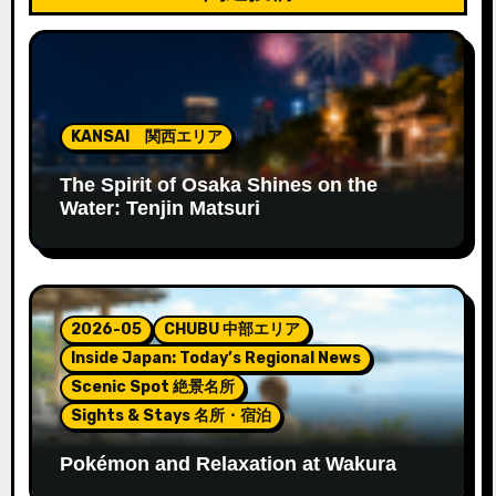
ン
KANSAI 関西エリア
The Spirit of Osaka Shines on the
Water: Tenjin Matsuri
2026-05
CHUBU 中部エリア
Inside Japan: Today’s Regional News
Scenic Spot 絶景名所
Sights & Stays 名所・宿泊
Pokémon and Relaxation at Wakura
Onsen’s New Footbath