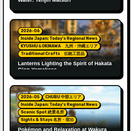
2026-06
Inside Japan: Today’s Regional News
KYUSHU＆OKINAWA 九州・沖縄エリア
Traditional Crafts 伝統工芸品
Lanterns Lighting the Spirit of Hakata
Gion Yamakasa
2026-05
CHUBU 中部エリア
Inside Japan: Today’s Regional News
Scenic Spot 絶景名所
Sights & Stays 名所・宿泊
Pokémon and Relaxation at Wakura