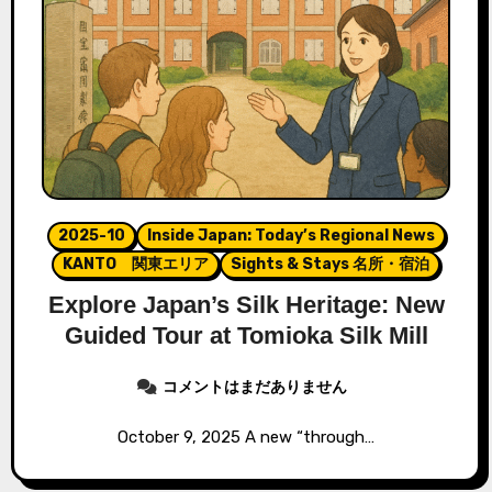
2025-10
Inside Japan: Today’s Regional News
KANTO 関東エリア
Sights & Stays 名所・宿泊
Explore Japan’s Silk Heritage: New
Guided Tour at Tomioka Silk Mill
コメントはまだありません
October 9, 2025 A new “through…