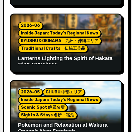
2026-06
Inside Japan: Today’s Regional News
KYUSHU＆OKINAWA 九州・沖縄エリア
Traditional Crafts 伝統工芸品
Lanterns Lighting the Spirit of Hakata
Gion Yamakasa
2026-05
CHUBU 中部エリア
Inside Japan: Today’s Regional News
Scenic Spot 絶景名所
Sights & Stays 名所・宿泊
Pokémon and Relaxation at Wakura
Onsen’s New Footbath