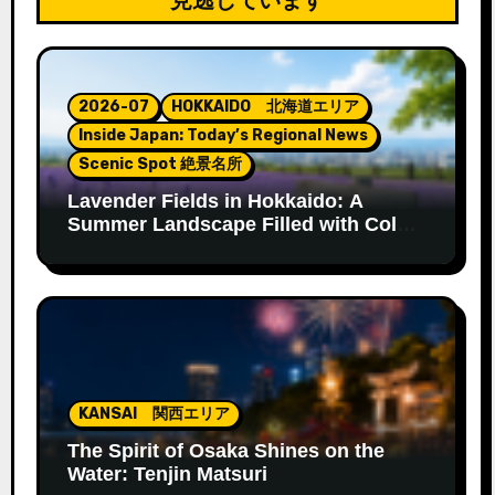
2026-07
HOKKAIDO 北海道エリア
Inside Japan: Today’s Regional News
Scenic Spot 絶景名所
Lavender Fields in Hokkaido: A
Summer Landscape Filled with Color
and Fragrance
KANSAI 関西エリア
The Spirit of Osaka Shines on the
Water: Tenjin Matsuri