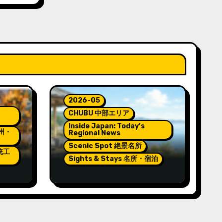
2026-05
CHUBU 中部エリア
Inside Japan: Today’s
九州・
Regional News
Scenic Spot 絶景名所
伝統工
Sights & Stays 名所・宿泊
e
Pokémon and Relaxation
at Wakura Onsen’s New
Footbath