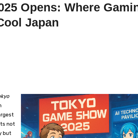
025 Opens: Where Gami
 Cool Japan
okyo
n
argest
hts not
y but