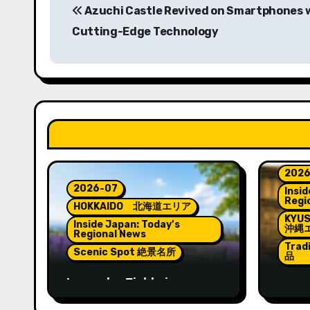
Azuchi Castle Revived on Smartphones 
稿
Cutting-Edge Technology
ナ
ビ
ゲ
ー
シ
2026
ョ
2026-07
Insid
Regi
HOKKAIDO 北海道エリア
ン
KYU
Inside Japan: Today’s
沖縄
Regional News
Trad
Scenic Spot 絶景名所
品
Lavender Fields in
Lante
Hokkaido: A Summer
Spiri