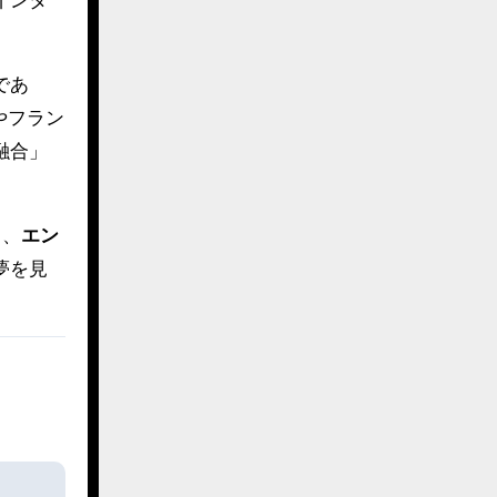
インタ
であ
やフラン
融合」
く、
エン
夢を見