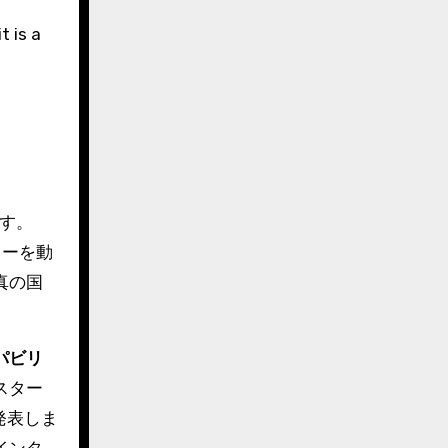
t is a
です。
ャーを動
真の国
パビリ
スター
発表しま