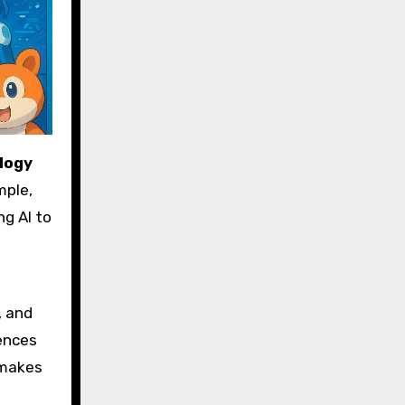
logy
mple,
g AI to
, and
ences
 makes