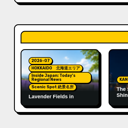
Landscape Filled with
Yama
Color and Fragrance
2026-07
HOKKAIDO 北海道エリア
Inside Japan: Today’s
Regional News
KA
Scenic Spot 絶景名所
The 
Shin
Lavender Fields in
Tenj
Hokkaido: A Summer
Landscape Filled with
Color and Fragrance