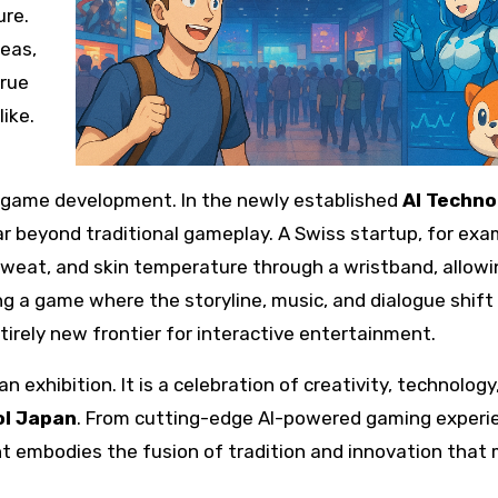
ure.
seas,
rue
ike.
 game development. In the newly established
AI Techno
r beyond traditional gameplay. A Swiss startup, for exa
weat, and skin temperature through a wristband, allowin
ng a game where the storyline, music, and dialogue shift
irely new frontier for interactive entertainment.
xhibition. It is a celebration of creativity, technology
ol Japan
. From cutting-edge AI-powered gaming experi
nt embodies the fusion of tradition and innovation that