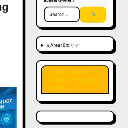
め情報を検索！
ng
８Area/8エリア
Inside Japan :
Today's Regional
News