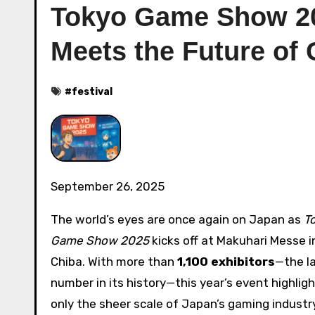
Tokyo Game Show 2
Meets the Future of
#
festival
September 26, 2025
The world’s eyes are once again on Japan as
T
Game Show 2025
kicks off at Makuhari Messe i
Chiba. With more than
1,100 exhibitors
—the l
number in its history—this year’s event highlig
only the sheer scale of Japan’s gaming industr