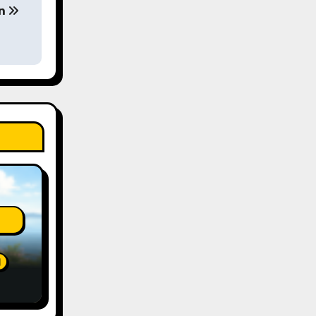
an
泊
ion
ew