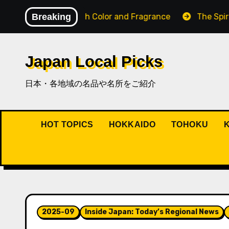
内
ape Filled with Color and Fragrance
Breaking
The Spirit of Os
容
を
ス
Japan Local Picks
キ
ッ
日本・各地域の名品や名所をご紹介
プ
HOT TOPICS
HOKKAIDO
TOHOKU
2025-09
Inside Japan: Today’s Regional News