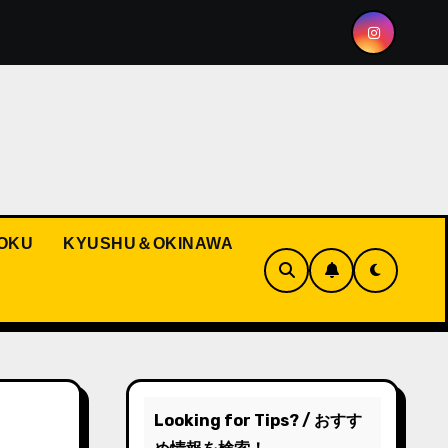
ting the Spirit of Hakata Gion Yamakasa
Pokémon and
OKU
KYUSHU＆OKINAWA
Looking for Tips? / おすす