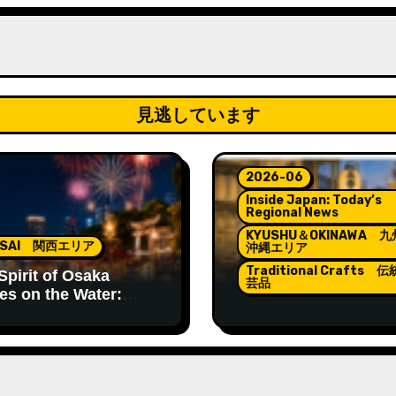
kasa
Footbath
見逃しています
2026-06
Inside Japan: Today’s
Regional News
KYUSHU＆OKINAWA 
NSAI 関西エリア
沖縄エリア
Traditional Crafts 
Spirit of Osaka
芸品
es on the Water:
in Matsuri
Lanterns Lighting th
Spirit of Hakata Gion
Yamakasa