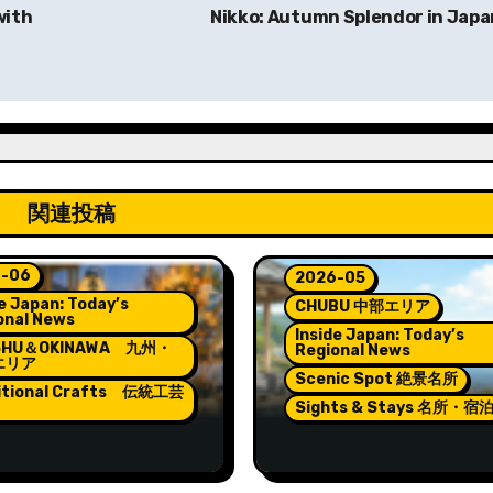
with
Nikko: Autumn Splendor in Jap
関連投稿
-06
2026-05
e Japan: Today’s
CHUBU 中部エリア
onal News
Inside Japan: Today’s
SHU＆OKINAWA 九州・
Regional News
エリア
Scenic Spot 絶景名所
itional Crafts 伝統工芸
Sights & Stays 名所・宿
rns Lighting the
Pokémon and Relaxat
t of Hakata Gion
at Wakura Onsen’s N