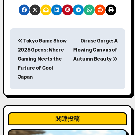
投
Tokyo Game Show
Oirase Gorge: A
稿
2025 Opens: Where
Flowing Canvas of
ナ
Gaming Meets the
Autumn Beauty
Future of Cool
ビ
Japan
ゲ
ー
シ
ョ
関連投稿
ン