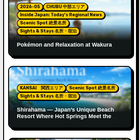
2026-05
CHUBU 中部エリア
Inside Japan: Today’s Regional News
Scenic Spot 絶景名所
Sights & Stays 名所・宿泊
Pokémon and Relaxation at Wakura
Onsen’s New Footbath
KANSAI 関西エリア
Scenic Spot 絶景名所
Sights & Stays 名所・宿泊
Shirahama — Japan’s Unique Beach
Resort Where Hot Springs Meet the
Ocean