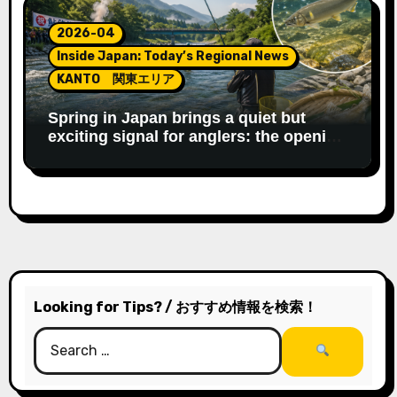
2026-04
Inside Japan: Today’s Regional News
KANTO 関東エリア
Spring in Japan brings a quiet but
exciting signal for anglers: the opening
of the ayu fishing season.
Looking for Tips? / おすすめ情報を検索！