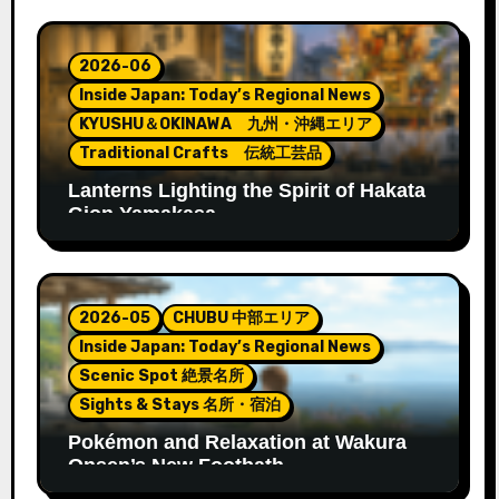
2026-06
Inside Japan: Today’s Regional News
KYUSHU＆OKINAWA 九州・沖縄エリア
Traditional Crafts 伝統工芸品
Lanterns Lighting the Spirit of Hakata
Gion Yamakasa
2026-05
CHUBU 中部エリア
Inside Japan: Today’s Regional News
Scenic Spot 絶景名所
Sights & Stays 名所・宿泊
Pokémon and Relaxation at Wakura
Onsen’s New Footbath