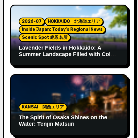
2026-07
HOKKAIDO 北海道エリア
Inside Japan: Today’s Regional News
Scenic Spot 絶景名所
Lavender Fields in Hokkaido: A
Summer Landscape Filled with Color
and Fragrance
KANSAI 関西エリア
The Spirit of Osaka Shines on the
Water: Tenjin Matsuri