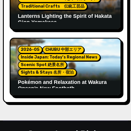
Traditional Crafts 伝統工芸品
Lanterns Lighting the Spirit of Hakata
Gion Yamakasa
2026-05
CHUBU 中部エリア
Inside Japan: Today’s Regional News
Scenic Spot 絶景名所
Sights & Stays 名所・宿泊
Pokémon and Relaxation at Wakura
Onsen’s New Footbath