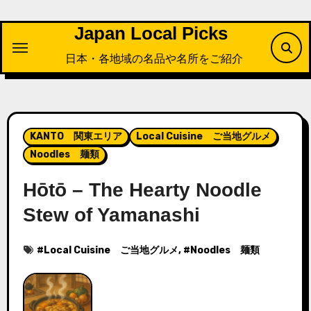
内
容
Japan Local Picks
を
日本・各地域の名品や名所をご紹介
ス
キ
ッ
プ
KANTO 関東エリア
Local Cuisine ご当地グルメ
Noodles 麺類
Hōtō – The Hearty Noodle
Stew of Yamanashi
#
Local Cuisine ご当地グルメ
, #
Noodles 麺類