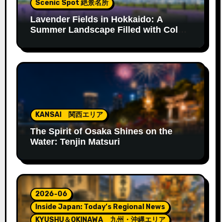
Scenic Spot 絶景名所
Lavender Fields in Hokkaido: A
Summer Landscape Filled with Color
and Fragrance
KANSAI 関西エリア
The Spirit of Osaka Shines on the
Water: Tenjin Matsuri
2026-06
Inside Japan: Today’s Regional News
KYUSHU＆OKINAWA 九州・沖縄エリア