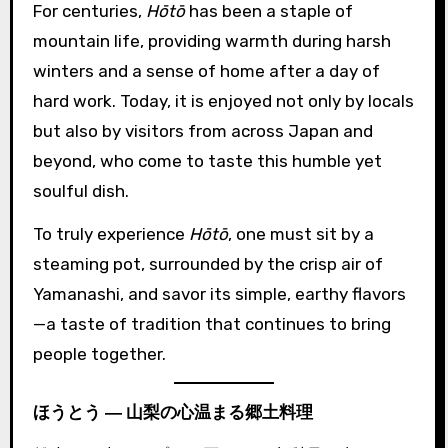
For centuries,
Hōtō
has been a staple of
mountain life, providing warmth during harsh
winters and a sense of home after a day of
hard work. Today, it is enjoyed not only by locals
but also by visitors from across Japan and
beyond, who come to taste this humble yet
soulful dish.
To truly experience
Hōtō
, one must sit by a
steaming pot, surrounded by the crisp air of
Yamanashi, and savor its simple, earthy flavors
—a taste of tradition that continues to bring
people together.
ほうとう ― 山梨の心温まる郷土料理