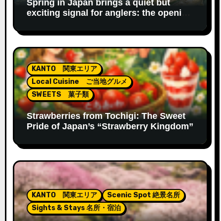
Spring in Japan brings a quiet but
exciting signal for anglers: the opening
of the ayu fishing season.
KANTO 関東エリア
Local Cuisine ご当地グルメ
SWEETS 菓子類
Strawberries from Tochigi: The Sweet
Pride of Japan’s “Strawberry Kingdom”
KANTO 関東エリア
Scenic Spot 絶景名所
Sights & Stays 名所・宿泊