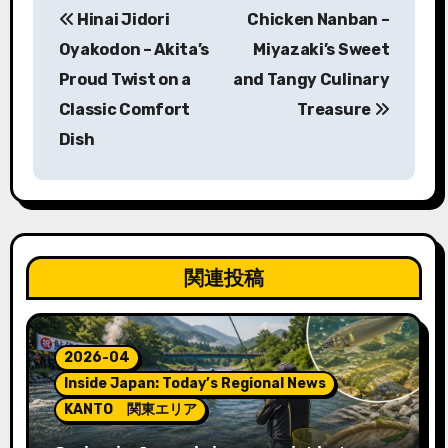
Hinai Jidori
Chicken Nanban –
稿
Oyakodon – Akita’s
Miyazaki’s Sweet
ナ
Proud Twist on a
and Tangy Culinary
Classic Comfort
Treasure
ビ
Dish
ゲ
ー
シ
ョ
関連投稿
ン
2026-04
Inside Japan: Today’s Regional News
KANTO 関東エリア